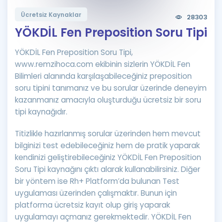
Puan Hesaplama
Ücretsiz Kaynaklar
28303
YÖKDİL Fen Preposition Soru Tipi
Rehberlik Aracı
YÖKDİL Fen Preposition Soru Tipi,
ÖSYM Sınav Takvimi
www.remzihoca.com ekibinin sizlerin YÖKDİL Fen
Kampanyalar
Bilimleri alanında karşılaşabileceğiniz preposition
soru tipini tanımanız ve bu sorular üzerinde deneyim
Blog
kazanmanız amacıyla oluşturduğu ücretsiz bir soru
tipi kaynağıdır.
İngilizce Gramer
Titizlikle hazırlanmış sorular üzerinden hem mevcut
bilginizi test edebileceğiniz hem de pratik yaparak
kendinizi geliştirebileceğiniz YÖKDİL Fen Preposition
Soru Tipi kaynağını çıktı alarak kullanabilirsiniz. Diğer
bir yöntem ise Rh+ Platform’da bulunan Test
uygulaması üzerinden çalışmaktır. Bunun için
platforma ücretsiz kayıt olup giriş yaparak
uygulamayı açmanız gerekmektedir. YÖKDİL Fen