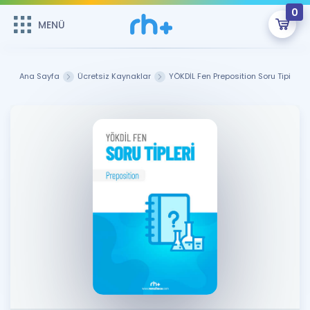
0
MENÜ
MENÜ
Üye Girişi
Ana Sayfa
Ücretsiz Kaynaklar
YÖKDİL Fen Preposition Soru Tipi
Online Dersler
Sepetin Şu An Boş.
Çalışma Paketleri
Remzi Hoca ile seni sınava hazırlayacak onlarca eğitim seni
bekliyor!
Kitaplar ve Kaynaklar
GİRİŞ YAP
Katılımcı Görüşleri
Şifremi Hatırlamıyorum
ÜYE DEĞİLİM
Faydalı Araçlar
Ücretsiz Kaynaklar
Blog
İngilizce Gramer
Hakkımızda
Kariyer
Sözlük
Soru & Cevap
İletişim