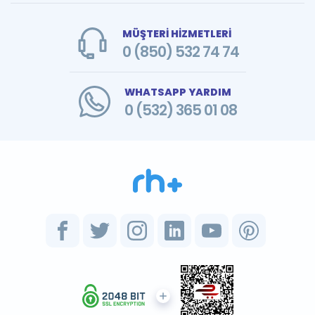
MÜŞTERİ HİZMETLERİ
0 (850) 532 74 74
WHATSAPP YARDIM
0 (532) 365 01 08