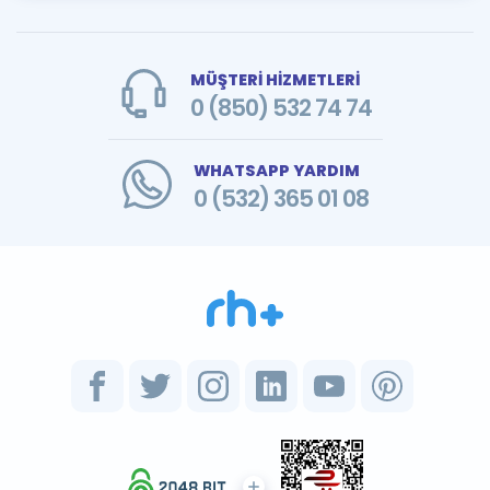
MÜŞTERİ HİZMETLERİ
0 (850) 532 74 74
WHATSAPP YARDIM
0 (532) 365 01 08