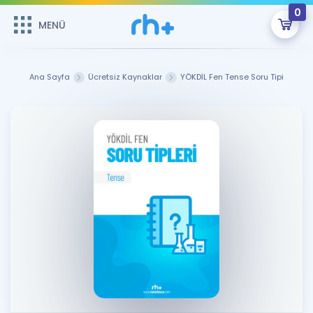
0
MENÜ
MENÜ
Üye Girişi
Ana Sayfa
Ücretsiz Kaynaklar
YÖKDİL Fen Tense Soru Tipi
Online Dersler
Sepetin Şu An Boş.
Çalışma Paketleri
Remzi Hoca ile seni sınava hazırlayacak onlarca eğitim seni
bekliyor!
Kitaplar ve Kaynaklar
GİRİŞ YAP
Katılımcı Görüşleri
Şifremi Hatırlamıyorum
ÜYE DEĞİLİM
Faydalı Araçlar
Ücretsiz Kaynaklar
Blog
İngilizce Gramer
Hakkımızda
Kariyer
Sözlük
Soru & Cevap
İletişim