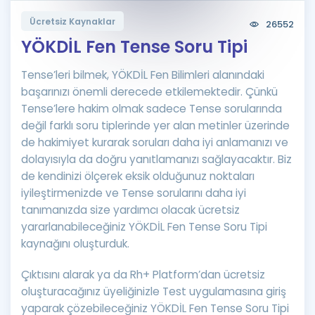
Puan Hesaplama
Ücretsiz Kaynaklar
26552
YÖKDİL Fen Tense Soru Tipi
Rehberlik Aracı
Tense’leri bilmek, YÖKDİL Fen Bilimleri alanındaki
ÖSYM Sınav Takvimi
başarınızı önemli derecede etkilemektedir. Çünkü
Kampanyalar
Tense’lere hakim olmak sadece Tense sorularında
değil farklı soru tiplerinde yer alan metinler üzerinde
Blog
de hakimiyet kurarak soruları daha iyi anlamanızı ve
dolayısıyla da doğru yanıtlamanızı sağlayacaktır. Biz
İngilizce Gramer
de kendinizi ölçerek eksik olduğunuz noktaları
iyileştirmenizde ve Tense sorularını daha iyi
tanımanızda size yardımcı olacak ücretsiz
yararlanabileceğiniz YÖKDİL Fen Tense Soru Tipi
kaynağını oluşturduk.
Çıktısını alarak ya da Rh+ Platform’dan ücretsiz
oluşturacağınız üyeliğinizle Test uygulamasına giriş
yaparak çözebileceğiniz YÖKDİL Fen Tense Soru Tipi