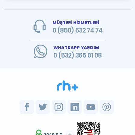
MÜŞTERİ HİZMETLERİ
0 (850) 532 74 74
WHATSAPP YARDIM
0 (532) 365 01 08