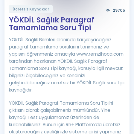
Puan Hesaplama
Ücretsiz Kaynaklar
29705
YÖKDİL Sağlık Paragraf
Rehberlik Aracı
Tamamlama Soru Tipi
ÖSYM Sınav Takvimi
YÖKDİL Sağlık Bilimleri alanında karşılaşacağınız
Kampanyalar
paragraf tamamlama sorularını tanımanız ve
yapısını öğrenmeniz amacıyla www.remzihoca.com
Blog
tarafından hazırlanan YÖKDİL Sağlık Paragraf
Tamamlama Soru Tipi kaynağı, konuyla ilgili mevcut
İngilizce Gramer
bilginizi ölçebileceğiniz ve kendinizi
geliştirebileceğiniz ücretsiz bir YÖKDİL Sağlık soru tipi
kaynağıdır.
YÖKDİL Sağlık Paragraf Tamamlama Soru Tipi’ni
çıktısını alarak çalışabilmeniz mümkündür. Yine
kaynağı Test uygulamamız üzerinden de
kullanabilirsiniz. Bunun için Rh+ Platform’da ücretsiz
oluşturacağınız üyeliğinizle sisteme girişi yapmanız