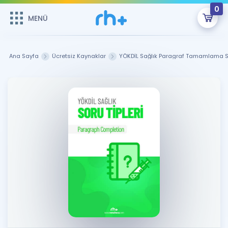
0
MENÜ
MENÜ
Üye Girişi
Ana Sayfa
Ücretsiz Kaynaklar
YÖKDİL Sağlık Paragraf Tamamlama So
Online Dersler
Sepetin Şu An Boş.
Çalışma Paketleri
Remzi Hoca ile seni sınava hazırlayacak onlarca eğitim seni
bekliyor!
Kitaplar ve Kaynaklar
GİRİŞ YAP
Katılımcı Görüşleri
Şifremi Hatırlamıyorum
ÜYE DEĞİLİM
Faydalı Araçlar
Ücretsiz Kaynaklar
Blog
İngilizce Gramer
Hakkımızda
Kariyer
Sözlük
Soru & Cevap
İletişim