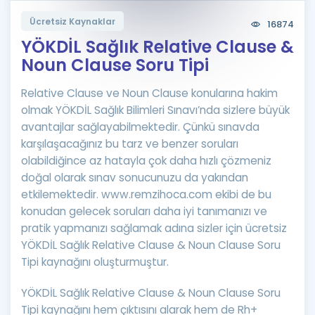
Puan Hesaplama
Ücretsiz Kaynaklar
16874
YÖKDİL Sağlık Relative Clause &
Rehberlik Aracı
Noun Clause Soru Tipi
ÖSYM Sınav Takvimi
Relative Clause ve Noun Clause konularına hakim
Kampanyalar
olmak YÖKDİL Sağlık Bilimleri Sınavı’nda sizlere büyük
avantajlar sağlayabilmektedir. Çünkü sınavda
Blog
karşılaşacağınız bu tarz ve benzer soruları
olabildiğince az hatayla çok daha hızlı çözmeniz
İngilizce Gramer
doğal olarak sınav sonucunuzu da yakından
etkilemektedir. www.remzihoca.com ekibi de bu
konudan gelecek soruları daha iyi tanımanızı ve
pratik yapmanızı sağlamak adına sizler için ücretsiz
YÖKDİL Sağlık Relative Clause & Noun Clause Soru
Tipi kaynağını oluşturmuştur.
YÖKDİL Sağlık Relative Clause & Noun Clause Soru
Tipi kaynağını hem çıktısını alarak hem de Rh+