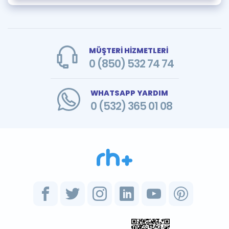
MÜŞTERİ HİZMETLERİ
0 (850) 532 74 74
WHATSAPP YARDIM
0 (532) 365 01 08