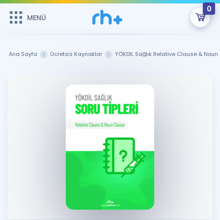
0
MENÜ
MENÜ
Üye Girişi
Ana Sayfa
Ücretsiz Kaynaklar
YÖKDİL Sağlık Relative Clause & Noun 
Online Dersler
Sepetin Şu An Boş.
Çalışma Paketleri
Remzi Hoca ile seni sınava hazırlayacak onlarca eğitim seni
bekliyor!
Kitaplar ve Kaynaklar
GİRİŞ YAP
Katılımcı Görüşleri
Şifremi Hatırlamıyorum
ÜYE DEĞİLİM
Faydalı Araçlar
Ücretsiz Kaynaklar
Blog
İngilizce Gramer
Hakkımızda
Kariyer
Sözlük
Soru & Cevap
İletişim