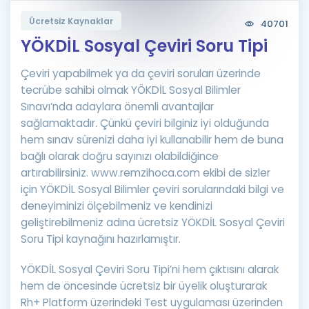
Puan Hesaplama
Ücretsiz Kaynaklar
40701
YÖKDİL Sosyal Çeviri Soru Tipi
Rehberlik Aracı
Çeviri yapabilmek ya da çeviri soruları üzerinde
ÖSYM Sınav Takvimi
tecrübe sahibi olmak YÖKDİL Sosyal Bilimler
Kampanyalar
Sınavı’nda adaylara önemli avantajlar
sağlamaktadır. Çünkü çeviri bilginiz iyi olduğunda
Blog
hem sınav sürenizi daha iyi kullanabilir hem de buna
bağlı olarak doğru sayınızı olabildiğince
İngilizce Gramer
artırabilirsiniz. www.remzihoca.com ekibi de sizler
için YÖKDİL Sosyal Bilimler çeviri sorularındaki bilgi ve
deneyiminizi ölçebilmeniz ve kendinizi
geliştirebilmeniz adına ücretsiz YÖKDİL Sosyal Çeviri
Soru Tipi kaynağını hazırlamıştır.
YÖKDİL Sosyal Çeviri Soru Tipi’ni hem çıktısını alarak
hem de öncesinde ücretsiz bir üyelik oluşturarak
Rh+ Platform üzerindeki Test uygulaması üzerinden