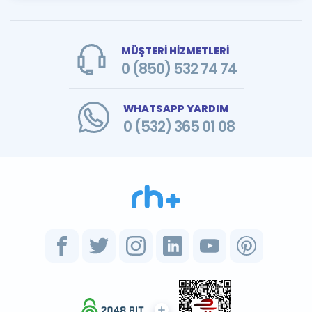
MÜŞTERİ HİZMETLERİ
0 (850) 532 74 74
WHATSAPP YARDIM
0 (532) 365 01 08