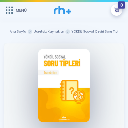
0
MENÜ
MENÜ
Üye Girişi
Ana Sayfa
Ücretsiz Kaynaklar
YÖKDİL Sosyal Çeviri Soru Tipi
Online Dersler
Sepetin Şu An Boş.
Çalışma Paketleri
Remzi Hoca ile seni sınava hazırlayacak onlarca eğitim seni
bekliyor!
Kitaplar ve Kaynaklar
GİRİŞ YAP
Katılımcı Görüşleri
Şifremi Hatırlamıyorum
ÜYE DEĞİLİM
Faydalı Araçlar
Ücretsiz Kaynaklar
Blog
İngilizce Gramer
Hakkımızda
Kariyer
Sözlük
Soru & Cevap
İletişim