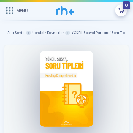
0
MENÜ
MENÜ
Üye Girişi
Ana Sayfa
Ücretsiz Kaynaklar
YÖKDİL Sosyal Paragraf Soru Tipi
Online Dersler
Sepetin Şu An Boş.
Çalışma Paketleri
Remzi Hoca ile seni sınava hazırlayacak onlarca eğitim seni
bekliyor!
Kitaplar ve Kaynaklar
GİRİŞ YAP
Katılımcı Görüşleri
Şifremi Hatırlamıyorum
ÜYE DEĞİLİM
Faydalı Araçlar
Ücretsiz Kaynaklar
Blog
İngilizce Gramer
Hakkımızda
Kariyer
Sözlük
Soru & Cevap
İletişim