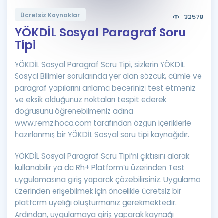
Puan Hesaplama
Ücretsiz Kaynaklar
32578
YÖKDİL Sosyal Paragraf Soru
Rehberlik Aracı
Tipi
ÖSYM Sınav Takvimi
YÖKDİL Sosyal Paragraf Soru Tipi, sizlerin YÖKDİL
Kampanyalar
Sosyal Bilimler sorularında yer alan sözcük, cümle ve
paragraf yapılarını anlama becerinizi test etmeniz
Blog
ve eksik olduğunuz noktaları tespit ederek
doğrusunu öğrenebilmeniz adına
İngilizce Gramer
www.remzihoca.com tarafından özgün içeriklerle
hazırlanmış bir YÖKDİL Sosyal soru tipi kaynağıdır.
YÖKDİL Sosyal Paragraf Soru Tipi’ni çıktısını alarak
kullanabilir ya da Rh+ Platform’u üzerinden Test
uygulamasına giriş yaparak çözebilirsiniz. Uygulama
üzerinden erişebilmek için öncelikle ücretsiz bir
platform üyeliği oluşturmanız gerekmektedir.
Ardından, uygulamaya giriş yaparak kaynağı