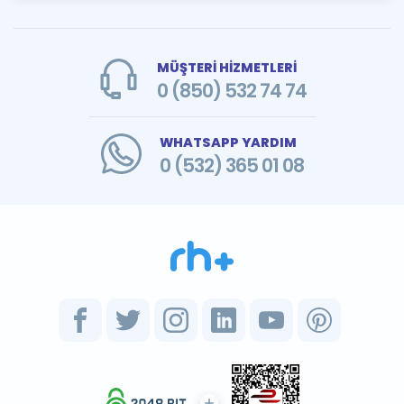
MÜŞTERİ HİZMETLERİ
0 (850) 532 74 74
WHATSAPP YARDIM
0 (532) 365 01 08