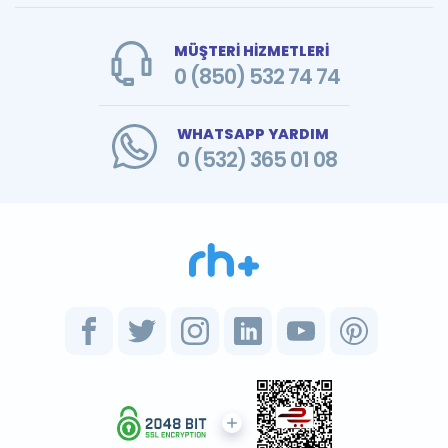
MÜŞTERİ HİZMETLERİ
0 (850) 532 74 74
WHATSAPP YARDIM
0 (532) 365 01 08