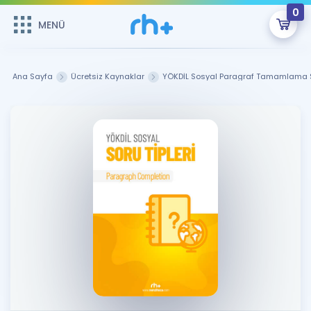
0
MENÜ
MENÜ
Üye Girişi
Ana Sayfa
Ücretsiz Kaynaklar
YÖKDİL Sosyal Paragraf Tamamlama S
Online Dersler
Sepetin Şu An Boş.
Çalışma Paketleri
Remzi Hoca ile seni sınava hazırlayacak onlarca eğitim seni
bekliyor!
Kitaplar ve Kaynaklar
GİRİŞ YAP
Katılımcı Görüşleri
Şifremi Hatırlamıyorum
ÜYE DEĞİLİM
Faydalı Araçlar
Ücretsiz Kaynaklar
Blog
İngilizce Gramer
Hakkımızda
Kariyer
Sözlük
Soru & Cevap
İletişim