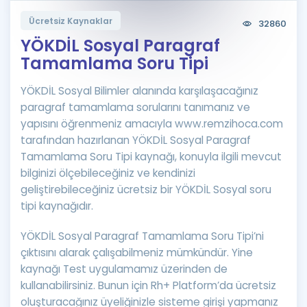
Puan Hesaplama
Ücretsiz Kaynaklar
32860
YÖKDİL Sosyal Paragraf
Rehberlik Aracı
Tamamlama Soru Tipi
ÖSYM Sınav Takvimi
YÖKDİL Sosyal Bilimler alanında karşılaşacağınız
Kampanyalar
paragraf tamamlama sorularını tanımanız ve
yapısını öğrenmeniz amacıyla www.remzihoca.com
Blog
tarafından hazırlanan YÖKDİL Sosyal Paragraf
Tamamlama Soru Tipi kaynağı, konuyla ilgili mevcut
İngilizce Gramer
bilginizi ölçebileceğiniz ve kendinizi
geliştirebileceğiniz ücretsiz bir YÖKDİL Sosyal soru
tipi kaynağıdır.
YÖKDİL Sosyal Paragraf Tamamlama Soru Tipi’ni
çıktısını alarak çalışabilmeniz mümkündür. Yine
kaynağı Test uygulamamız üzerinden de
kullanabilirsiniz. Bunun için Rh+ Platform’da ücretsiz
oluşturacağınız üyeliğinizle sisteme girişi yapmanız