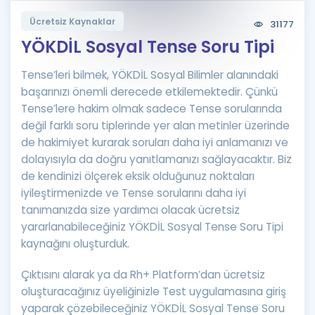
Puan Hesaplama
Ücretsiz Kaynaklar
31177
YÖKDİL Sosyal Tense Soru Tipi
Rehberlik Aracı
Tense’leri bilmek, YÖKDİL Sosyal Bilimler alanındaki
ÖSYM Sınav Takvimi
başarınızı önemli derecede etkilemektedir. Çünkü
Kampanyalar
Tense’lere hakim olmak sadece Tense sorularında
değil farklı soru tiplerinde yer alan metinler üzerinde
Blog
de hakimiyet kurarak soruları daha iyi anlamanızı ve
dolayısıyla da doğru yanıtlamanızı sağlayacaktır. Biz
İngilizce Gramer
de kendinizi ölçerek eksik olduğunuz noktaları
iyileştirmenizde ve Tense sorularını daha iyi
tanımanızda size yardımcı olacak ücretsiz
yararlanabileceğiniz YÖKDİL Sosyal Tense Soru Tipi
kaynağını oluşturduk.
Çıktısını alarak ya da Rh+ Platform’dan ücretsiz
oluşturacağınız üyeliğinizle Test uygulamasına giriş
yaparak çözebileceğiniz YÖKDİL Sosyal Tense Soru