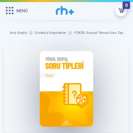
0
MENÜ
MENÜ
Üye Girişi
Ana Sayfa
Ücretsiz Kaynaklar
YÖKDİL Sosyal Tense Soru Tipi
Online Dersler
Sepetin Şu An Boş.
Çalışma Paketleri
Remzi Hoca ile seni sınava hazırlayacak onlarca eğitim seni
bekliyor!
Kitaplar ve Kaynaklar
GİRİŞ YAP
Katılımcı Görüşleri
Şifremi Hatırlamıyorum
ÜYE DEĞİLİM
Faydalı Araçlar
Ücretsiz Kaynaklar
Blog
İngilizce Gramer
Hakkımızda
Kariyer
Sözlük
Soru & Cevap
İletişim