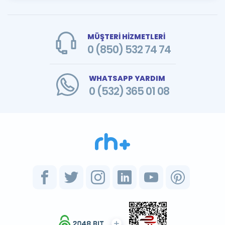
MÜŞTERİ HİZMETLERİ
0 (850) 532 74 74
WHATSAPP YARDIM
0 (532) 365 01 08