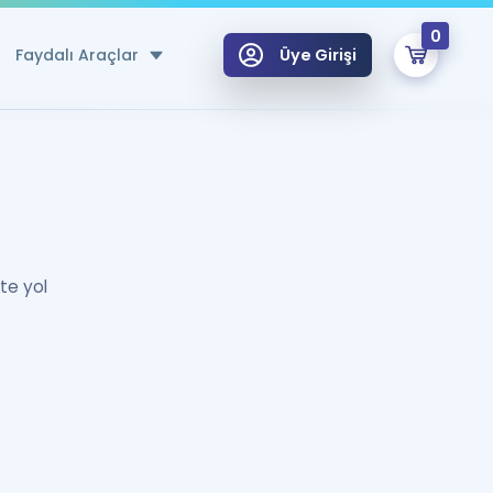
0
Faydalı Araçlar
Üye Girişi
klar
n Ücretsiz Kaynaklar
 için Özel Sözlük
te yol
Sepetin Şu An Boş.
ma
uan Hesaplama Aracı
i Hoca ile seni sınava hazırlayacak onlarca eğitim seni bekliyor!
Şifremi Hatırlamıyorum
GİRİŞ YAP
azırlananlar için Öneriler
kvimi
ÜYE DEĞİLİM
arı Tek Takvimde