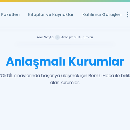
Paketleri
Kitaplar ve Kaynaklar
Katılımcı Görüşleri
Ücretsiz Kayna
Ana Sayfa
Anlaşmalı Kurumlar
YDS ve YÖKDİL içi
Sözlük
Anlaşmalı Kurumlar
İngilizce Sınavları
ÖKDİL sınavlarında başarıya ulaşmak için Remzi Hoca ile birlik
Puan Hesapla
alan kurumlar.
YDS ve YÖKDİL P
Remz
Rehberlik Aracı
YDS ve YÖKDİL'e H
ÖSYM Sınav Ta
Tüm ÖSYM Sınavl