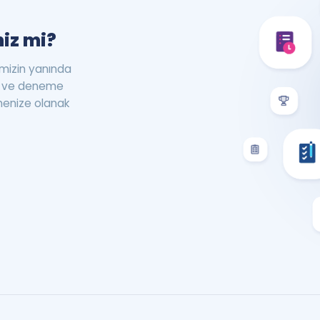
iz mi?
rimizin yanında
st ve deneme
menize olanak