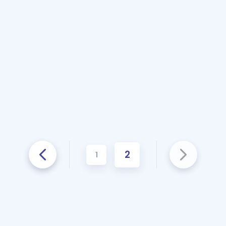
Kampanyalar
Eğitim ve Kitaplar
Blog
YDS - YÖKDİL Tüm S
İngilizce Gram
İngilizce Gramer
2
1