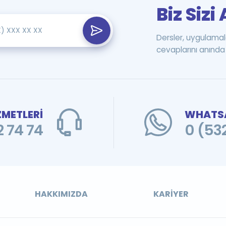
Biz Siz
Dersler, uygulamal
cevaplarını anında 
ZMETLERİ
WHATSA
 74 74
0 (53
HAKKIMIZDA
KARIYER