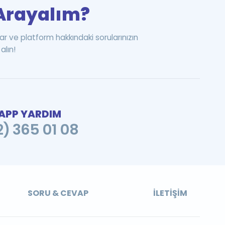
i Arayalım?
ar ve platform hakkındaki sorularınızın
alın!
PP YARDIM
2) 365 01 08
SORU & CEVAP
İLETIŞIM