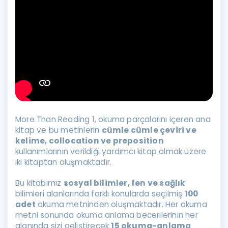
More Than Reading 1, okuma parçalarını içeren ana
kitap ve bu metinlerin
cümle cümle çeviri ve
kelime, collocation ve preposition
kullanımlarının verildiği yardımcı kitap olmak üzere
iki kitaptan oluşmaktadır.
Bu kitabımız
sosyal bilimler, fen ve sağlık
bilimleri alanlarında farklı konularda seçilmiş
100
adet
okuma metninden oluşmaktadır. Her okuma
metni sonunda okuma anlama becerilerinin her
alanında sizi geliştirecek
15 okuma-anlama