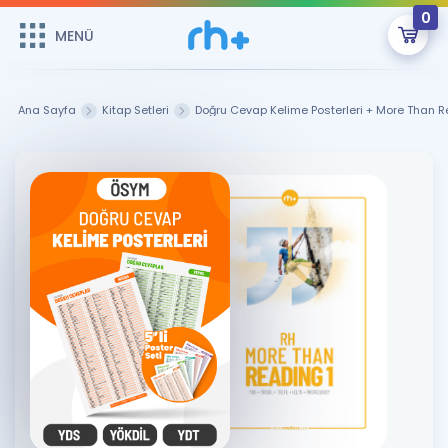
0
MENÜ
MENÜ
Üye Girişi
Ana Sayfa
Kitap Setleri
Doğru Cevap Kelime Posterleri + More Than Re
Online Dersler
Sepetin Şu An Boş.
Çalışma Paketleri
Remzi Hoca ile seni sınava hazırlayacak onlarca eğitim seni
bekliyor!
Kitaplar ve Kaynaklar
GİRİŞ YAP
Katılımcı Görüşleri
Şifremi Hatırlamıyorum
ÜYE DEĞİLİM
Faydalı Araçlar
Ücretsiz Kaynaklar
Blog
İngilizce Gramer
Hakkımızda
Kariyer
Sözlük
Soru & Cevap
İletişim