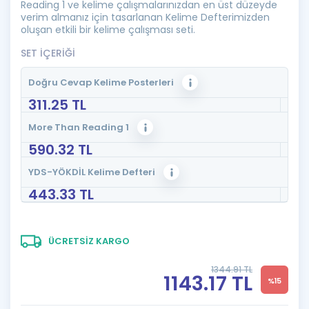
Reading 1 ve kelime çalışmalarınızdan en üst düzeyde
verim almanız için tasarlanan Kelime Defterimizden
oluşan etkili bir kelime çalışması seti.
SET İÇERİĞİ
Doğru Cevap Kelime Posterleri
311.25 TL
More Than Reading 1
590.32 TL
YDS-YÖKDİL Kelime Defteri
443.33 TL
ÜCRETSİZ KARGO
1344.91 TL
1143.17 TL
%15