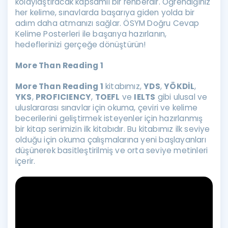
kolaylaştıracak kapsamlı bir rehberdir. Öğrendiğiniz
her kelime, sınavlarda başarıya giden yolda bir
adım daha atmanızı sağlar. ÖSYM Doğru Cevap
Kelime Posterleri ile başarıya hazırlanın,
hedeflerinizi gerçeğe dönüştürün!
More Than Reading 1
More Than Reading 1
kitabımız,
YDS
,
YÖKDİL
,
YKS
,
PROFICIENCY
,
TOEFL
ve
IELTS
gibi ulusal ve
uluslararası sınavlar için okuma, çeviri ve kelime
becerilerini geliştirmek isteyenler için hazırlanmış
bir kitap serimizin ilk kitabıdır. Bu kitabımız ilk seviye
olduğu için okuma çalışmalarına yeni başlayanları
düşünerek basitleştirilmiş ve orta seviye metinleri
içerir.