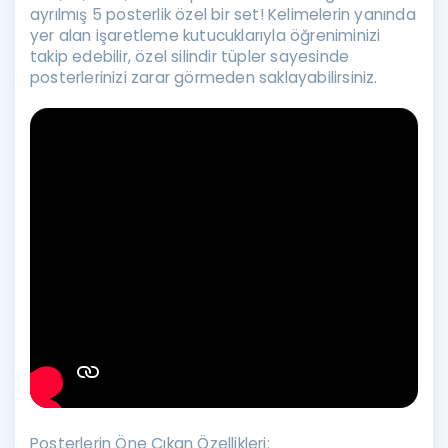
ayrılmış 5 posterlik özel bir set! Kelimelerin yanında
yer alan işaretleme kutucuklarıyla öğreniminizi
takip edebilir, özel silindir tüpler sayesinde
posterlerinizi zarar görmeden saklayabilirsiniz.
Posterlerin Öne Çıkan Özellikleri: