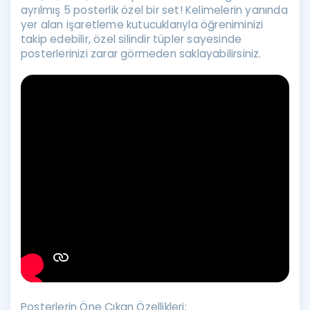
ayrılmış 5 posterlik özel bir set! Kelimelerin yanında
yer alan işaretleme kutucuklarıyla öğreniminizi
takip edebilir, özel silindir tüpler sayesinde
posterlerinizi zarar görmeden saklayabilirsiniz.
Posterlerin Öne Çıkan Özellikleri: