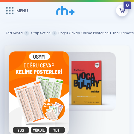
0
MENÜ
MENÜ
Üye Girişi
Ana Sayfa
Kitap Setleri
Doğru Cevap Kelime Posterleri + The Ultimate
Online Dersler
Sepetin Şu An Boş.
Çalışma Paketleri
Remzi Hoca ile seni sınava hazırlayacak onlarca eğitim seni
bekliyor!
Kitaplar ve Kaynaklar
GİRİŞ YAP
Katılımcı Görüşleri
Şifremi Hatırlamıyorum
ÜYE DEĞİLİM
Faydalı Araçlar
Ücretsiz Kaynaklar
Blog
İngilizce Gramer
Hakkımızda
Kariyer
Sözlük
Soru & Cevap
İletişim