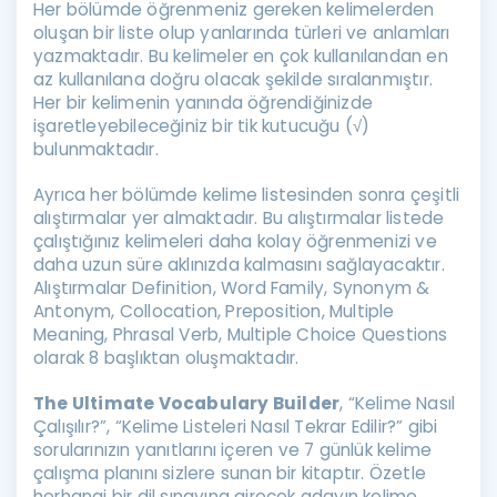
Her bölümde öğrenmeniz gereken kelimelerden
oluşan bir liste olup yanlarında türleri ve anlamları
yazmaktadır. Bu kelimeler en çok kullanılandan en
az kullanılana doğru olacak şekilde sıralanmıştır.
Her bir kelimenin yanında öğrendiğinizde
işaretleyebileceğiniz bir tik kutucuğu (√)
bulunmaktadır.
Ayrıca her bölümde kelime listesinden sonra çeşitli
alıştırmalar yer almaktadır. Bu alıştırmalar listede
çalıştığınız kelimeleri daha kolay öğrenmenizi ve
daha uzun süre aklınızda kalmasını sağlayacaktır.
Alıştırmalar Definition, Word Family, Synonym &
Antonym, Collocation, Preposition, Multiple
Meaning, Phrasal Verb, Multiple Choice Questions
olarak 8 başlıktan oluşmaktadır.
The Ultimate Vocabulary Builder
, “Kelime Nasıl
Çalışılır?”, “Kelime Listeleri Nasıl Tekrar Edilir?” gibi
sorularınızın yanıtlarını içeren ve 7 günlük kelime
çalışma planını sizlere sunan bir kitaptır. Özetle
herhangi bir dil sınavına girecek adayın kelime