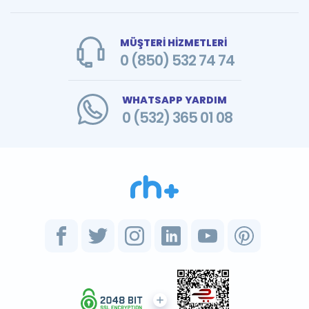
MÜŞTERİ HİZMETLERİ
0 (850) 532 74 74
WHATSAPP YARDIM
0 (532) 365 01 08