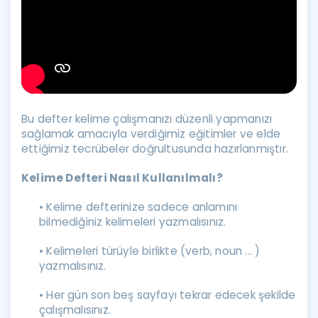
Bu defter kelime çalışmanızı düzenli yapmanızı
sağlamak amacıyla verdiğimiz eğitimler ve elde
ettiğimiz tecrübeler doğrultusunda hazırlanmıştır.
Kelime Defteri Nasıl Kullanılmalı?
• Kelime defterinize sadece anlamını
bilmediğiniz kelimeleri yazmalısınız.
• Kelimeleri türüyle birlikte (verb, noun ... )
yazmalısınız.
• Her gün son beş sayfayı tekrar edecek şekilde
çalışmalısınız.