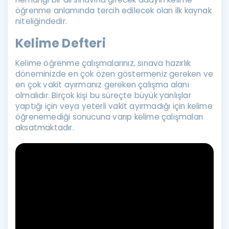
öğrenme anlamında tercih edilecek olan ilk kaynak
niteliğindedir.
Kelime Defteri
Kelime öğrenme çalışmalarınız, sınava hazırlık
döneminizde en çok özen göstermeniz gereken ve
en çok vakit ayırmanız gereken çalışma alanı
olmalıdır. Birçok kişi bu süreçte büyük yanlışlar
yaptığı için veya yeterli vakit ayırmadığı için kelime
öğrenemediği sonucuna varıp kelime çalışmaları
aksatmaktadır.