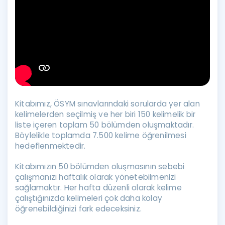
Kitabımız, ÖSYM sınavlarındaki sorularda yer alan
kelimelerden seçilmiş ve her biri 150 kelimelik bir
liste içeren toplam 50 bölümden oluşmaktadır.
Böylelikle toplamda 7.500 kelime öğrenilmesi
hedeflenmektedir.
Kitabımızın 50 bölümden oluşmasının sebebi
çalışmanızı haftalık olarak yönetebilmenizi
sağlamaktır. Her hafta düzenli olarak kelime
çalıştığınızda kelimeleri çok daha kolay
öğrenebildiğinizi fark edeceksiniz.