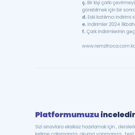
ç.
Bir kişi çarkı çevirme
görebilmek için bir son
d.
Eski katılımcı indirim
e.
İndirimler 2024 İlkbah
f.
Çark indirimlerinin geç
www.remzihoca.com kamp
Platformumuzu
inceledin
Sizi sınavlara eksiksiz hazırlamak için , dersle
kelime çalışmanıza, okuma yapmanıza , te