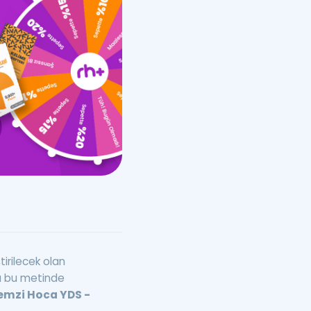
a Özel Fırsatlar
ınavlarla İlgili Haberler
er
 ve Konu Anlatımı
tirilecek olan
rı bu metinde
emzi Hoca YDS -