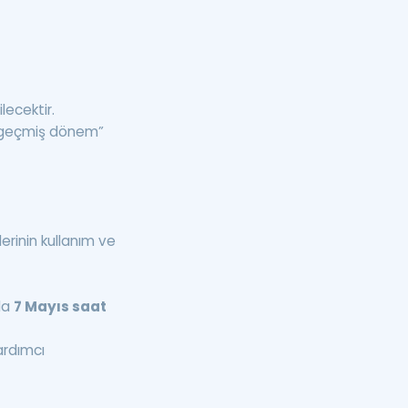
ecektir.
 “geçmiş dönem”
rinin kullanım ve
da
7 Mayıs saat
ardımcı