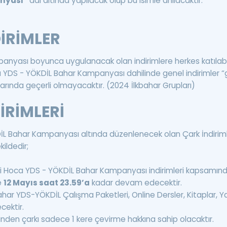
nyası”
adı altında yapılacak olup bu isimle anılacaktır.
DİRİMLER
nyası boyunca uygulanacak olan indirimlere herkes katılabil
 YDS - YÖKDİL Bahar Kampanyası dahilinde genel indirimler
arında geçerli olmayacaktır. (2024 İlkbahar Grupları)
İRİMLERİ
L Bahar Kampanyası altında düzenlenecek olan Çark İndirimle
kildedir;
mzi Hoca YDS - YÖKDİL Bahar Kampanyası indirimleri kapsamın
e
12 Mayıs saat 23.59’a
kadar devam edecektir.
har YDS-YÖKDİL Çalışma Paketleri, Online Dersler, Kitaplar, Y
cektir.
erinden çarkı sadece 1 kere çevirme hakkına sahip olacaktır.