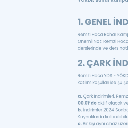
YÖKDİL Bahar Kampa
1. GENEL İN
Remzi Hoca Bahar Kampa
Önemli Not: Remzi Hoca
derslerinde ve ders notl
2. ÇARK İND
Remzi Hoca YDS - YÖKDİ
katılım koşulları ise şu şe
a.
Çark İndirimleri, Re
00.01’de
aktif olacak v
b.
İndirimler 2024 Sonba
Kaynaklarda kullanılabile
c.
Bir kişi aynı cihaz üz