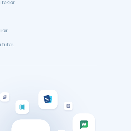
ı tekrar
ıdır.
 tutar.