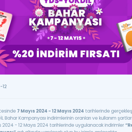
Kampanyalar
Eğitim ve Kitaplar
Blog
YDS - YÖKDİL Tüm S
İngilizce Gram
İngilizce Gramer
-12
tesinde
7 Mayıs 2024 - 12 Mayıs 2024
tarihlerinde gerçekleş
 Bahar Kampanyası indirimlerinin oranları ve kullanım şartla
s 2024 - 12 Mayıs 2024 tarihlerinde uygulanacak indirimler
“R