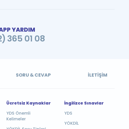
PP YARDIM
2) 365 01 08
SORU & CEVAP
İLETIŞIM
Ücretsiz Kaynaklar
İngilizce Sınavlar
YDS Önemli
YDS
Kelimeler
YÖKDİL