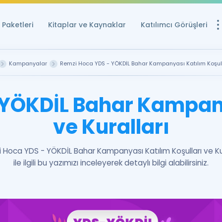
Paketleri
Kitaplar ve Kaynaklar
Katılımcı Görüşleri
Ücretsiz Kayna
Kampanyalar
Remzi Hoca YDS - YÖKDİL Bahar Kampanyası Katılım Koşul 
YDS ve YÖKDİL içi
Sözlük
 YÖKDİL Bahar Kampany
İngilizce Sınavları
ve Kuralları
Puan Hesapla
YDS ve YÖKDİL P
 Hoca YDS - YÖKDİL Bahar Kampanyası Katılım Koşulları ve Kur
Remz
ile ilgili bu yazımızı inceleyerek detaylı bilgi alabilirsiniz.
Rehberlik Aracı
YDS ve YÖKDİL'e H
ÖSYM Sınav Ta
Tüm ÖSYM Sınavl