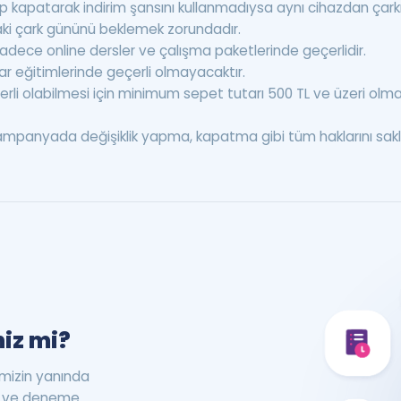
yip kapatarak indirim şansını kullanmadıysa aynı cihazdan çark
raki çark gününü beklemek zorundadır.
i sadece online dersler ve çalışma paketlerinde geçerlidir.
ar eğitimlerinde geçerli olmayacaktır.
erli olabilmesi için minimum sepet tutarı 500 TL ve üzeri olmal
anyada değişiklik yapma, kapatma gibi tüm haklarını saklı
iz mi?
rimizin yanında
st ve deneme