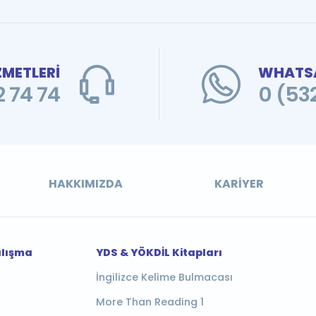
ZMETLERİ
WHATSA
 74 74
0 (53
HAKKIMIZDA
KARIYER
alışma
YDS & YÖKDİL Kitapları
İngilizce Kelime Bulmacası
More Than Reading 1