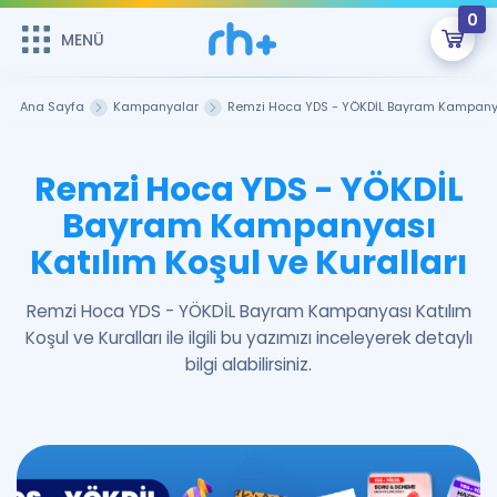
0
MENÜ
MENÜ
Üye Girişi
Ana Sayfa
Kampanyalar
Remzi Hoca YDS - YÖKDİL Bayram Kampanyası
Online Dersler
Sepetin Şu An Boş.
Remzi Hoca YDS - YÖKDİL
Çalışma Paketleri
Remzi Hoca ile seni sınava hazırlayacak onlarca eğitim seni
Bayram Kampanyası
bekliyor!
Katılım Koşul ve Kuralları
Kitaplar ve Kaynaklar
GİRİŞ YAP
Katılımcı Görüşleri
Remzi Hoca YDS - YÖKDİL Bayram Kampanyası Katılım
Şifremi Hatırlamıyorum
Koşul ve Kuralları ile ilgili bu yazımızı inceleyerek detaylı
ÜYE DEĞİLİM
bilgi alabilirsiniz.
Faydalı Araçlar
Ücretsiz Kaynaklar
Blog
İngilizce Gramer
Hakkımızda
Kariyer
Sözlük
Soru & Cevap
İletişim