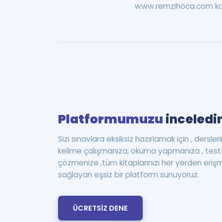
www.remzihoca.com kamp
Platformumuzu
inceledin
Sizi sınavlara eksiksiz hazırlamak için , dersle
kelime çalışmanıza, okuma yapmanıza , te
çözmenize ,tüm kitaplarınızı her yerden eriş
sağlayan eşsiz bir platform sunuyoruz.
ÜCRETSİZ DENE