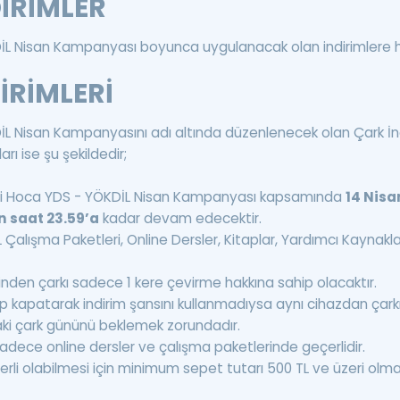
DİRİMLER
L Nisan Kampanyası boyunca uygulanacak olan indirimlere 
İRİMLERİ
 Nisan Kampanyasını adı altında düzenlenecek olan Çark İnd
arı ise şu şekildedir;
mzi Hoca YDS - YÖKDİL Nisan Kampanyası kapsamında
14 Nisa
n saat 23.59’a
kadar devam edecektir.
 Çalışma Paketleri, Online Dersler, Kitaplar, Yardımcı Kaynakl
erinden çarkı sadece 1 kere çevirme hakkına sahip olacaktır.
yip kapatarak indirim şansını kullanmadıysa aynı cihazdan çark
raki çark gününü beklemek zorundadır.
i sadece online dersler ve çalışma paketlerinde geçerlidir.
erli olabilmesi için minimum sepet tutarı 500 TL ve üzeri olmal