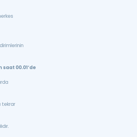
herkes
irimlerinin
n saat 00.01’de
arda
ı tekrar
ıdır.