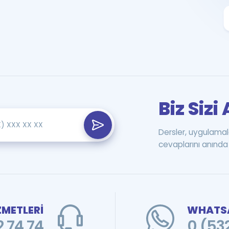
Biz Siz
Dersler, uygulamal
cevaplarını anında 
ZMETLERİ
WHATSA
 74 74
0 (53