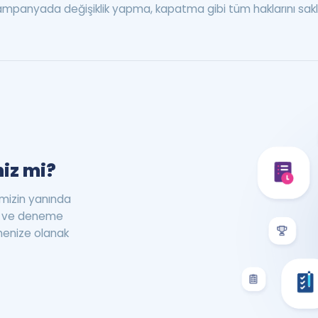
anyada değişiklik yapma, kapatma gibi tüm haklarını saklı
iz mi?
rimizin yanında
st ve deneme
menize olanak