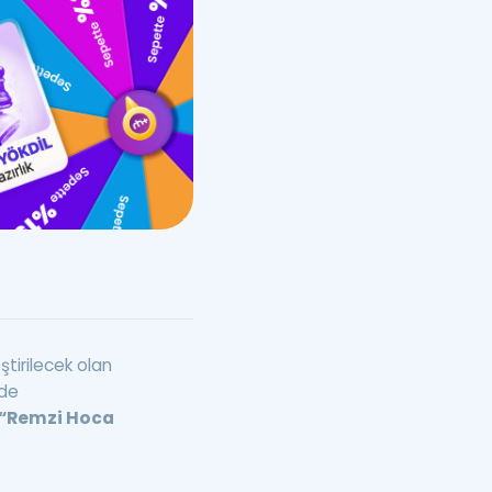
a Özel Fırsatlar
ınavlarla İlgili Haberler
er
 ve Konu Anlatımı
ştirilecek olan
nde
“Remzi Hoca