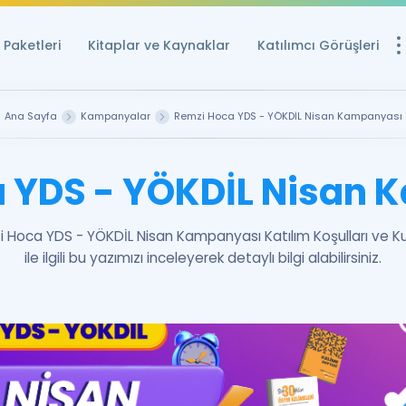
Paketleri
Kitaplar ve Kaynaklar
Katılımcı Görüşleri
Ücretsiz Kayna
Ana Sayfa
Kampanyalar
Remzi Hoca YDS - YÖKDİL Nisan Kampanyası
YDS ve YÖKDİL içi
Sözlük
 YDS - YÖKDİL Nisan
İngilizce Sınavları
 Hoca YDS - YÖKDİL Nisan Kampanyası Katılım Koşulları ve Kur
Puan Hesapla
ile ilgili bu yazımızı inceleyerek detaylı bilgi alabilirsiniz.
YDS ve YÖKDİL P
Remz
Rehberlik Aracı
YDS ve YÖKDİL'e H
ÖSYM Sınav Ta
Tüm ÖSYM Sınavl