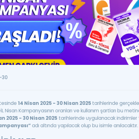
Kampanyalar
Eğitim ve Kitaplar
Blog
YDS - YÖKDİL Tüm S
İngilizce Gram
İngilizce Gramer
-30
tesinde
14 Nisan 2025 - 30 Nisan 2025
tarihlerinde gerçekle
 Nisan Kampanyasının oranları ve kullanım şartları bu meti
an 2025 - 30 Nisan 2025
tarihlerinde uygulanacak indirimler
Kampanyası”
adı altında yapılacak olup bu isimle anılacaktır.