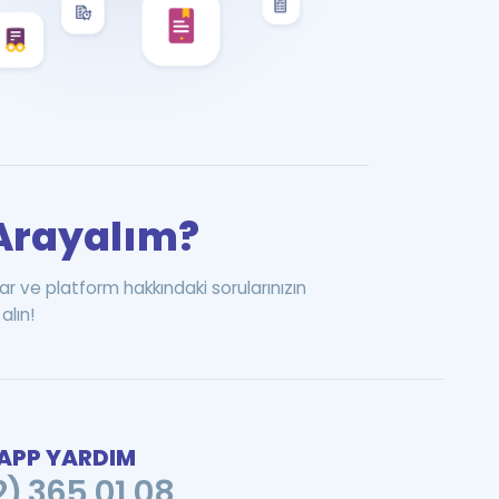
i Arayalım?
ar ve platform hakkındaki sorularınızın
alın!
PP YARDIM
2) 365 01 08