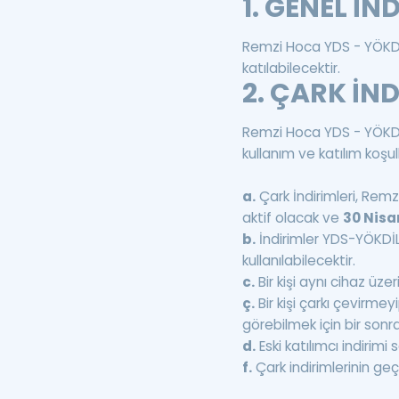
1. GENEL İN
Remzi Hoca YDS - YÖKDİ
katılabilecektir.
2. ÇARK İND
Remzi Hoca YDS - YÖKDİL
kullanım ve katılım koşull
a.
Çark İndirimleri, Re
aktif olacak ve
30 Nisa
b.
İndirimler YDS-YÖKDİL
kullanılabilecektir.
c.
Bir kişi aynı cihaz üz
ç.
Bir kişi çarkı çevirme
görebilmek için bir son
d.
Eski katılımcı indirim
f.
Çark indirimlerinin geç