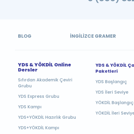
BLOG
İNGILIZCE GRAMER
YDS & YÖKDİL Online
YDS & YÖKDİL Ç
Dersler
Paketleri
Sıfırdan Akademik Çeviri
YDS Başlangıç
Grubu
YDS İleri Seviye
YDS Express Grubu
YÖKDİL Başlangıç
YDS Kampı
YÖKDİL İleri Seviy
YDS+YÖKDİL Hazırlık Grubu
YDS+YÖKDİL Kampı