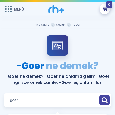
0
MENÜ
MENÜ
Üye Girişi
Ana Sayfa
Sözlük
-goer
Online Dersler
Sepetin Şu An Boş.
Çalışma Paketleri
Remzi Hoca ile seni sınava hazırlayacak onlarca eğitim seni
bekliyor!
Kitaplar ve Kaynaklar
GİRİŞ YAP
-Goer
ne demek?
Katılımcı Görüşleri
Şifremi Hatırlamıyorum
-Goer ne demek? -Goer ne anlama gelir? -Goer
İngilizce örnek cümle. -Goer eş anlamlıları.
ÜYE DEĞİLİM
Faydalı Araçlar
Ücretsiz Kaynaklar
Blog
İngilizce Gramer
Hakkımızda
Kariyer
Sözlük
Soru & Cevap
İletişim