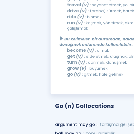
travel
(v)
: seyahat etmek, yol a
drive
(v)
: (araba) sürmek, hare
ride
(v)
: binmek
run
(v)
: koşmak, yönetmek, akm
çalıştırmak
Bu kelimeler, bir durumdan, hald
dönüşmek anlamında kullanılabilir.
become
(v)
: olmak
get
(v)
: elde etmek, ulaşmak, o
turn
(v)
: dönmek, dönüşmek
grow
(v)
: büyümek
go
(v)
: gitmek, hale gelmek
Go (n) Collocations
argument may go :
tartışma gelişebi
ball may go :
topu gidebilir