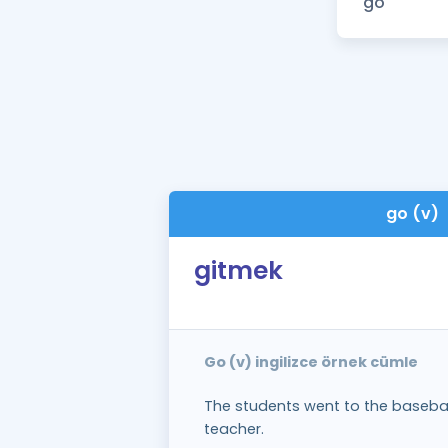
go (v)
gitmek
Go (v) ingilizce örnek cümle
The students went to the basebal
teacher.