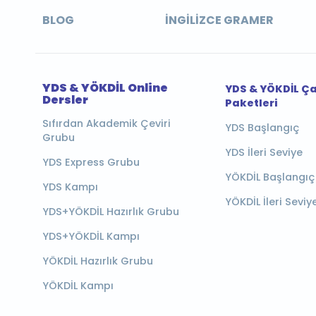
BLOG
İNGILIZCE GRAMER
YDS & YÖKDİL Online
YDS & YÖKDİL Ç
Dersler
Paketleri
Sıfırdan Akademik Çeviri
YDS Başlangıç
Grubu
YDS İleri Seviye
YDS Express Grubu
YÖKDİL Başlangıç
YDS Kampı
YÖKDİL İleri Seviy
YDS+YÖKDİL Hazırlık Grubu
YDS+YÖKDİL Kampı
YÖKDİL Hazırlık Grubu
YÖKDİL Kampı