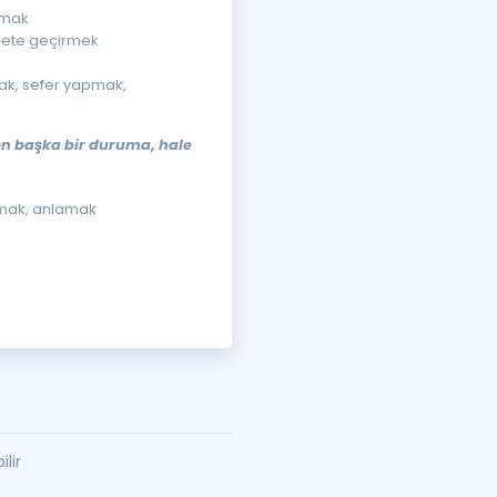
lmak
kete geçirmek
ak, sefer yapmak,
en başka bir duruma, hale
lmak, anlamak
lir