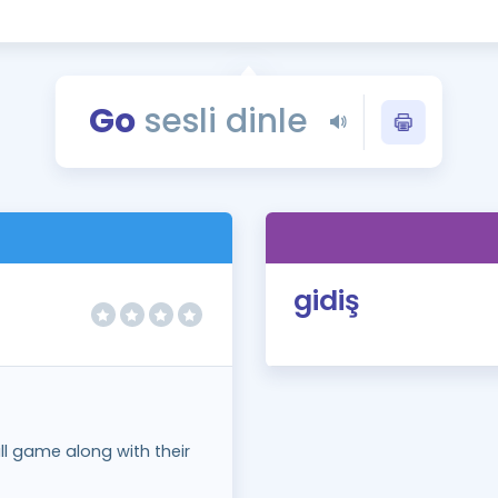
Kampanyalar
Eğitim ve Kitaplar
Blog
Go
sesli dinle
YDS - YÖKDİL Tüm S
İngilizce Gram
İngilizce Gramer
gidiş
l game along with their