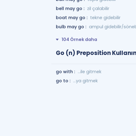
bell may go :
zil çalabilir
boat may go :
tekne gidebilir
bulb may go :
ampul gidebilir/sönebi
104 Örnek daha
Go (n) Preposition Kullanı
go with :
...ile gitmek
go to :
...ya gitmek