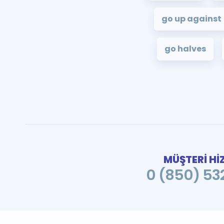
go up against
go halves
MÜŞTERİ Hİ
0 (850) 532