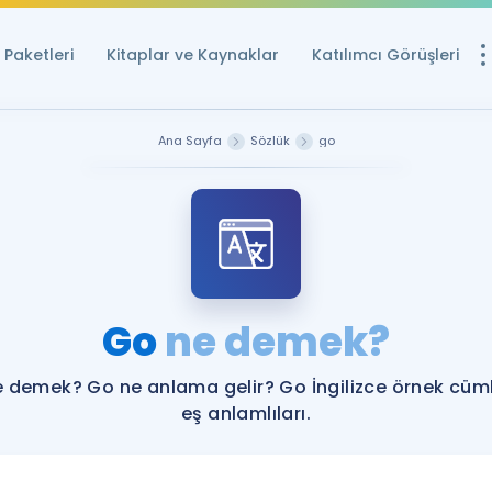
Paketleri
Kitaplar ve Kaynaklar
Katılımcı Görüşleri
Ücretsiz Kayna
Ana Sayfa
Sözlük
go
YDS ve YÖKDİL içi
Sözlük
İngilizce Sınavları
Puan Hesapla
Go
ne demek?
YDS ve YÖKDİL P
Remz
Rehberlik Aracı
 demek? Go ne anlama gelir? Go İngilizce örnek cüm
YDS ve YÖKDİL'e H
eş anlamlıları.
ÖSYM Sınav Ta
Tüm ÖSYM Sınavl