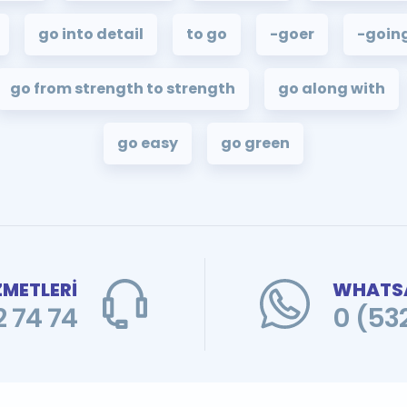
go into detail
to go
-goer
-goin
go from strength to strength
go along with
go easy
go green
ZMETLERİ
WHATSA
 74 74
0 (53