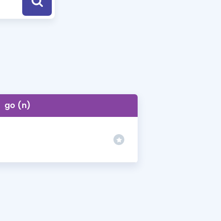
a Özel Fırsatlar
ınavlarla İlgili Haberler
er
 ve Konu Anlatımı
go (n)