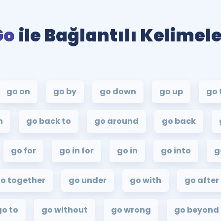
Go
ile Bağlantılı Kelimel
go on
go by
go down
go up
go 
h
go back to
go around
go back
go for
go in for
go in
go into
g
o together
go under
go with
go after
go to
go without
go wrong
go beyond