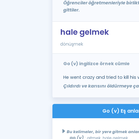
Öğrenciler öğretmenleriyle birli
gittiler.
hale gelmek
dönüşmek
Go (v) ingilizce örnek cümle
He went crazy and tried to kill his 
Çıldırdı ve karısını öldürmeye çal
Go (v) Eş anla
Bu kelimeler, bir yere gitmek anla
go
(v)
: gitmek, hale gelmek