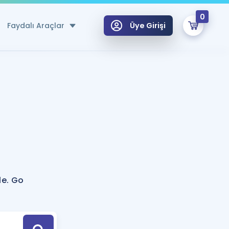
0
Faydalı Araçlar
Üye Girişi
klar
n Ücretsiz Kaynaklar
 için Özel Sözlük
Sepetin Şu An Boş.
ma
uan Hesaplama Aracı
i Hoca ile seni sınava hazırlayacak onlarca eğitim seni bekliyor!
Şifremi Hatırlamıyorum
GİRİŞ YAP
le. Go
azırlananlar için Öneriler
kvimi
ÜYE DEĞİLİM
arı Tek Takvimde