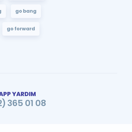
g
go bang
go forward
PP YARDIM
2) 365 01 08