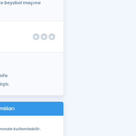
kte beyzbol maçına
wife.
ıştı.
mlıları
mında kullanılabilir.