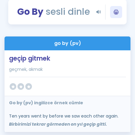
Puan Hesaplama
Go By
sesli dinle
Rehberlik Aracı
ÖSYM Sınav Takvimi
go by (pv)
Kampanyalar
geçip gitmek
Blog
geçmek, akmak
İngilizce Gramer
Go by (pv) ingilizce örnek cümle
Ten years went by before we saw each other again.
Birbirimizi tekrar görmeden on yıl geçip gitti.