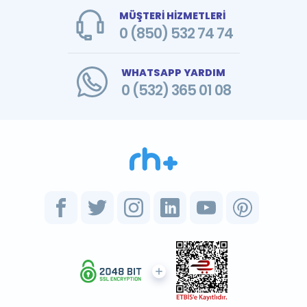
MÜŞTERİ HİZMETLERİ
0 (850) 532 74 74
WHATSAPP YARDIM
0 (532) 365 01 08