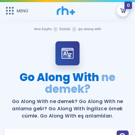
0
MENÜ
MENÜ
Üye Girişi
Ana Sayfa
Sözlük
go along with
Online Dersler
Sepetin Şu An Boş.
Çalışma Paketleri
Remzi Hoca ile seni sınava hazırlayacak onlarca eğitim seni
bekliyor!
Kitaplar ve Kaynaklar
GİRİŞ YAP
Go Along With
ne
Katılımcı Görüşleri
demek?
Şifremi Hatırlamıyorum
ÜYE DEĞİLİM
Faydalı Araçlar
Go Along With ne demek? Go Along With ne
anlama gelir? Go Along With İngilizce örnek
Ücretsiz Kaynaklar
Blog
İngilizce Gramer
cümle. Go Along With eş anlamlıları.
Hakkımızda
Kariyer
Sözlük
Soru & Cevap
İletişim