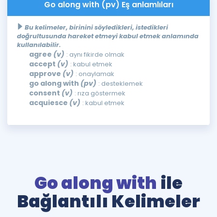
Go along with (pv) Eş anlamlıları
Bu kelimeler, birinini söyledikleri, istedikleri
doğrultusunda hareket etmeyi kabul etmek anlamında
kullanılabilir.
agree
(v)
: aynı fikirde olmak
accept
(v)
: kabul etmek
approve
(v)
: onaylamak
go along with
(pv)
: desteklemek
consent
(v)
: rıza göstermek
acquiesce
(v)
: kabul etmek
Go along with
ile
Bağlantılı Kelimeler