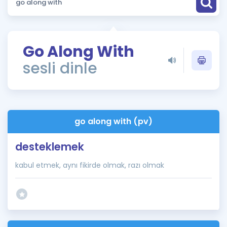
Puan Hesaplama
Rehberlik Aracı
Go Along With
ÖSYM Sınav Takvimi
sesli dinle
Kampanyalar
Blog
go along with (pv)
İngilizce Gramer
desteklemek
kabul etmek, aynı fikirde olmak, razı olmak