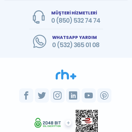
MÜŞTERİ HİZMETLERİ
0 (850) 532 74 74
WHATSAPP YARDIM
0 (532) 365 01 08