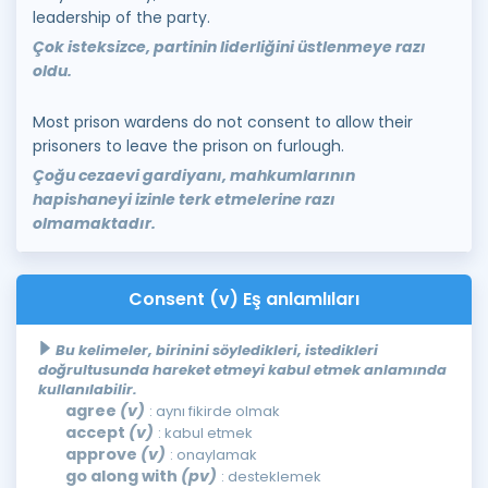
leadership of the party.
Çok isteksizce, partinin liderliğini üstlenmeye razı
oldu.
Most prison wardens do not consent to allow their
prisoners to leave the prison on furlough.
Çoğu cezaevi gardiyanı, mahkumlarının
hapishaneyi izinle terk etmelerine razı
olmamaktadır.
Consent (v) Eş anlamlıları
Bu kelimeler, birinini söyledikleri, istedikleri
doğrultusunda hareket etmeyi kabul etmek anlamında
kullanılabilir.
agree
(v)
: aynı fikirde olmak
accept
(v)
: kabul etmek
approve
(v)
: onaylamak
go along with
(pv)
: desteklemek