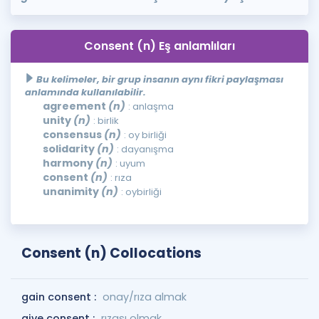
Consent (n) Eş anlamlıları
Bu kelimeler, bir grup insanın aynı fikri paylaşması
anlamında kullanılabilir.
agreement
(n)
: anlaşma
unity
(n)
: birlik
consensus
(n)
: oy birliği
solidarity
(n)
: dayanışma
harmony
(n)
: uyum
consent
(n)
: rıza
unanimity
(n)
: oybirliği
Consent (n) Collocations
gain consent :
onay/rıza almak
give consent :
rızası olmak