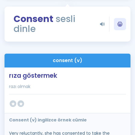
Puan Hesaplama
Consent
sesli
Rehberlik Aracı
dinle
ÖSYM Sınav Takvimi
Kampanyalar
Blog
consent (v)
İngilizce Gramer
rıza göstermek
razı olmak
Consent (v) ingilizce örnek cümle
Very reluctantly, she has consented to take the