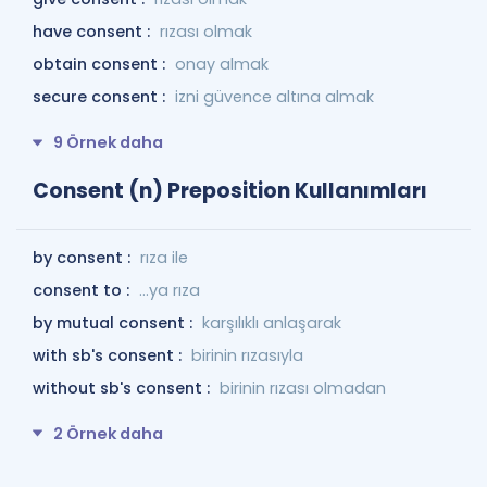
have consent :
rızası olmak
obtain consent :
onay almak
secure consent :
izni güvence altına almak
9 Örnek daha
Consent (n) Preposition Kullanımları
by consent :
rıza ile
consent to :
...ya rıza
by mutual consent :
karşılıklı anlaşarak
with sb's consent :
birinin rızasıyla
without sb's consent :
birinin rızası olmadan
2 Örnek daha