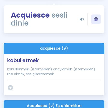
Puan Hesaplama
Acquiesce
sesli
Rehberlik Aracı
dinle
ÖSYM Sınav Takvimi
Kampanyalar
Blog
acquiesce (v)
İngilizce Gramer
kabul etmek
kabullenmek, (istemeden) onaylamak, (istemeden)
razı olmak, ses çıkarmamak
Acquiesce (v) Eş anlamlıları