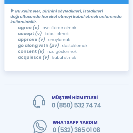
Bu kelimeler, birinini söyledikleri, istedikleri
doğrultusunda hareket etmeyi kabul etmek anlamında
kullanılabilir.
agree
(v)
: aynı fikirde olmak
accept
(v)
: kabul etmek
approve
(v)
: onaylamak
go along with
(pv)
: desteklemek
consent
(v)
: rıza göstermek
acquiesce
(v)
: kabul etmek
MÜŞTERİ HİZMETLERİ
0 (850) 532 74 74
WHATSAPP YARDIM
0 (532) 365 01 08