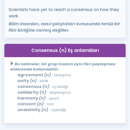
Scientists have yet to reach a consensus on how they
work.
Bilim insanları, nasıl çalıştıkları konusunda henüz bir
fikir birliğine varmış değiller.
Consensus (n) Eş anlamlıları
Bu kelimeler, bir grup insanın aynı fikri paylaşması
anlamında kullanılabilir.
agreement
(n)
: anlaşma
unity
(n)
: birlik
consensus
(n)
: oy birliği
solidarity
(n)
: dayanışma
harmony
(n)
: uyum
consent
(n)
: rıza
unanimity
(n)
: oybirliği