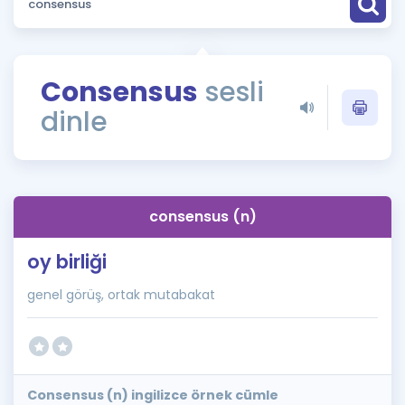
Puan Hesaplama
Rehberlik Aracı
Consensus
sesli
ÖSYM Sınav Takvimi
dinle
Kampanyalar
Blog
consensus (n)
İngilizce Gramer
oy birliği
genel görüş, ortak mutabakat
Consensus (n) ingilizce örnek cümle