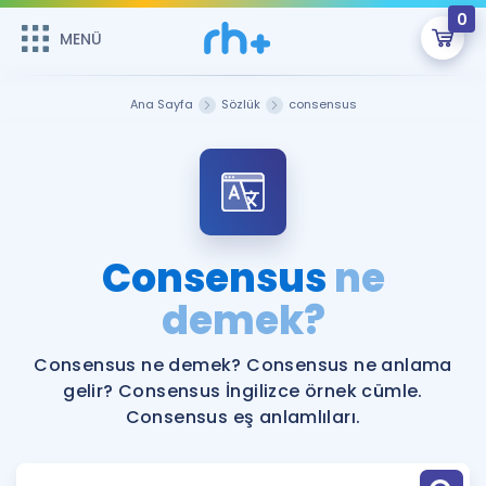
0
MENÜ
MENÜ
Üye Girişi
Ana Sayfa
Sözlük
consensus
Online Dersler
Sepetin Şu An Boş.
Çalışma Paketleri
Remzi Hoca ile seni sınava hazırlayacak onlarca eğitim seni
bekliyor!
Kitaplar ve Kaynaklar
GİRİŞ YAP
Consensus
ne
Katılımcı Görüşleri
demek?
Şifremi Hatırlamıyorum
ÜYE DEĞİLİM
Faydalı Araçlar
Consensus ne demek? Consensus ne anlama
gelir? Consensus İngilizce örnek cümle.
Ücretsiz Kaynaklar
Blog
İngilizce Gramer
Consensus eş anlamlıları.
Hakkımızda
Kariyer
Sözlük
Soru & Cevap
İletişim