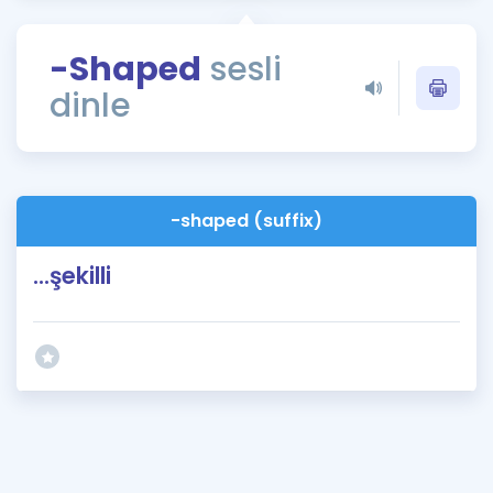
Puan Hesaplama
-Shaped
sesli
Rehberlik Aracı
dinle
ÖSYM Sınav Takvimi
Kampanyalar
Blog
-shaped (suffix)
İngilizce Gramer
...şekilli