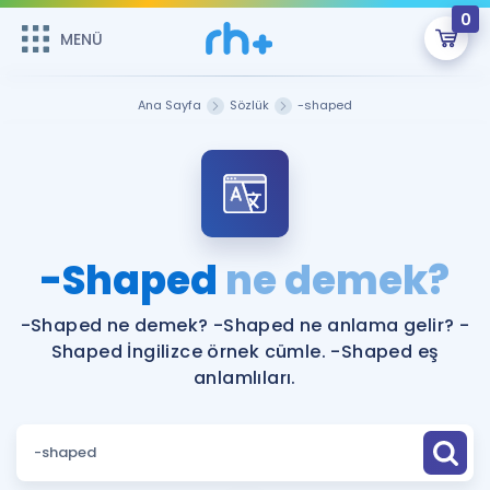
0
MENÜ
MENÜ
Üye Girişi
Ana Sayfa
Sözlük
-shaped
Online Dersler
Sepetin Şu An Boş.
Çalışma Paketleri
Remzi Hoca ile seni sınava hazırlayacak onlarca eğitim seni
bekliyor!
Kitaplar ve Kaynaklar
GİRİŞ YAP
-Shaped
ne demek?
Katılımcı Görüşleri
Şifremi Hatırlamıyorum
-Shaped ne demek? -Shaped ne anlama gelir? -
Shaped İngilizce örnek cümle. -Shaped eş
ÜYE DEĞİLİM
Faydalı Araçlar
anlamlıları.
Ücretsiz Kaynaklar
Blog
İngilizce Gramer
Hakkımızda
Kariyer
Sözlük
Soru & Cevap
İletişim