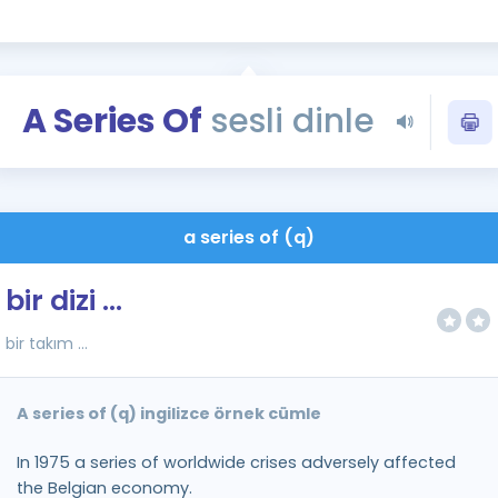
Kampanyalar
Eğitim ve Kitaplar
Blog
A Series Of
sesli dinle
YDS - YÖKDİL Tüm S
İngilizce Gram
İngilizce Gramer
a series of (q)
bir dizi ...
bir takım ...
A series of (q) ingilizce örnek cümle
In 1975 a series of worldwide crises adversely affected
the Belgian economy.