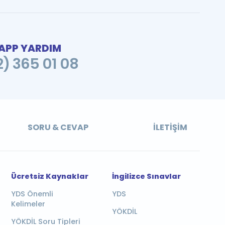
PP YARDIM
2) 365 01 08
SORU & CEVAP
İLETIŞIM
Ücretsiz Kaynaklar
İngilizce Sınavlar
YDS Önemli
YDS
Kelimeler
YÖKDİL
YÖKDİL Soru Tipleri