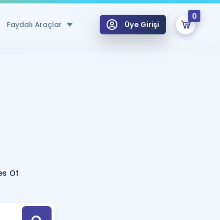
0
Faydalı Araçlar
Üye Girişi
klar
n Ücretsiz Kaynaklar
 için Özel Sözlük
Sepetin Şu An Boş.
ma
uan Hesaplama Aracı
i Hoca ile seni sınava hazırlayacak onlarca eğitim seni bekliyor!
Şifremi Hatırlamıyorum
GİRİŞ YAP
es Of
azırlananlar için Öneriler
kvimi
ÜYE DEĞİLİM
arı Tek Takvimde