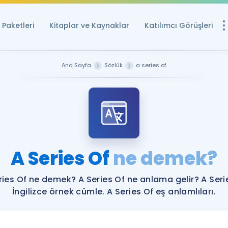
Paketleri
Kitaplar ve Kaynaklar
Katılımcı Görüşleri
Ücretsiz Kayna
Ana Sayfa
Sözlük
a series of
YDS ve YÖKDİL içi
Sözlük
İngilizce Sınavları
Puan Hesapla
A Series Of
ne demek?
YDS ve YÖKDİL P
Remz
Rehberlik Aracı
ries Of ne demek? A Series Of ne anlama gelir? A Seri
YDS ve YÖKDİL'e H
İngilizce örnek cümle. A Series Of eş anlamlıları.
ÖSYM Sınav Ta
Tüm ÖSYM Sınavl