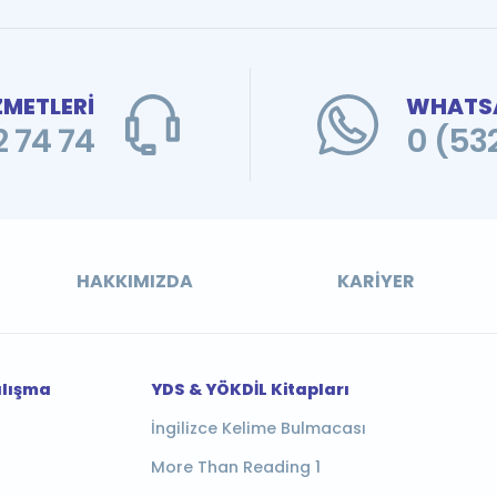
ZMETLERİ
WHATSA
 74 74
0 (53
HAKKIMIZDA
KARIYER
alışma
YDS & YÖKDİL Kitapları
İngilizce Kelime Bulmacası
More Than Reading 1