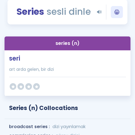
Puan Hesaplama
Series
sesli dinle
Rehberlik Aracı
ÖSYM Sınav Takvimi
series (n)
Kampanyalar
seri
Blog
art arda gelen, bir dizi
İngilizce Gramer
Series (n) Collocations
broadcast series :
dizi yayınlamak