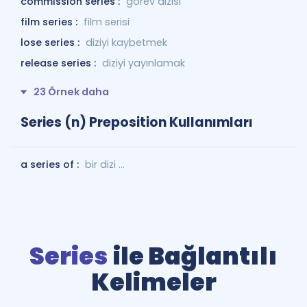
commission series :
görev dizisi
film series :
film serisi
lose series :
diziyi kaybetmek
release series :
diziyi yayınlamak
23 Örnek daha
Series (n) Preposition Kullanımları
a series of :
bir dizi ...
Series
ile Bağlantılı
Kelimeler