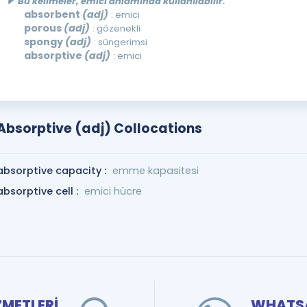
Bu kelimeler, emici anlamında kullanılabilir.
absorbent
(adj)
: emici
porous
(adj)
: gözenekli
spongy
(adj)
: süngerimsi
absorptive
(adj)
: emici
Absorptive (adj) Collocations
absorptive capacity :
emme kapasitesi
absorptive cell :
emici hücre
ZMETLERİ
WHATSA