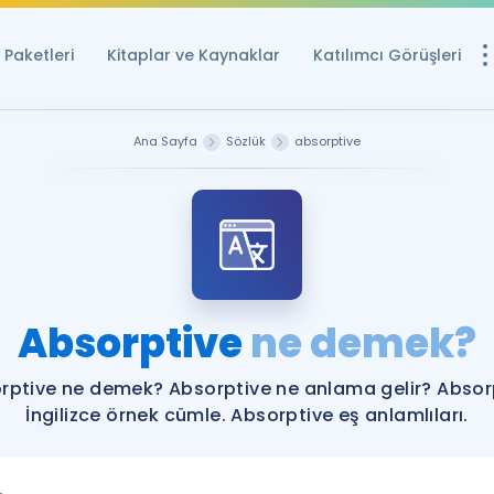
Paketleri
Kitaplar ve Kaynaklar
Katılımcı Görüşleri
Ücretsiz Kayna
Ana Sayfa
Sözlük
absorptive
YDS ve YÖKDİL içi
Sözlük
İngilizce Sınavları
Puan Hesapla
Absorptive
ne demek?
YDS ve YÖKDİL P
Remz
Rehberlik Aracı
rptive ne demek? Absorptive ne anlama gelir? Absor
YDS ve YÖKDİL'e H
İngilizce örnek cümle. Absorptive eş anlamlıları.
ÖSYM Sınav Ta
Tüm ÖSYM Sınavl