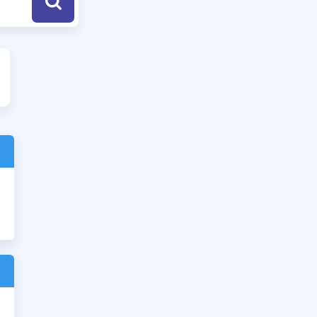
a Özel Fırsatlar
ınavlarla İlgili Haberler
er
 ve Konu Anlatımı