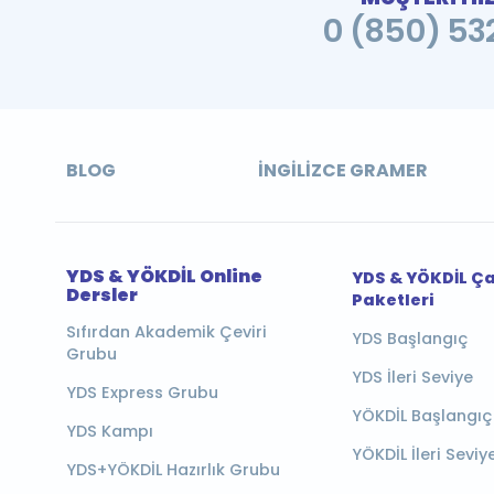
0 (850) 532
BLOG
İNGILIZCE GRAMER
YDS & YÖKDİL Online
YDS & YÖKDİL Ç
Dersler
Paketleri
Sıfırdan Akademik Çeviri
YDS Başlangıç
Grubu
YDS İleri Seviye
YDS Express Grubu
YÖKDİL Başlangıç
YDS Kampı
YÖKDİL İleri Seviy
YDS+YÖKDİL Hazırlık Grubu