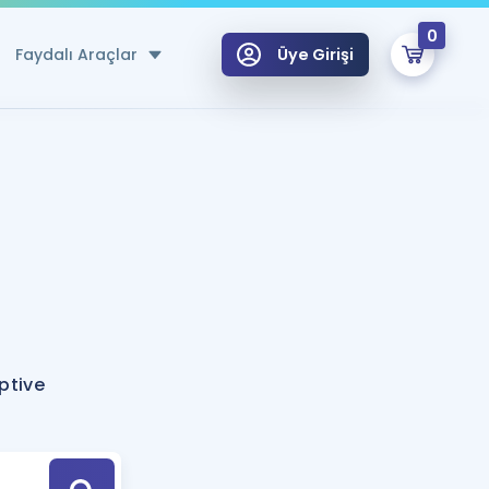
0
Faydalı Araçlar
Üye Girişi
klar
n Ücretsiz Kaynaklar
 için Özel Sözlük
Sepetin Şu An Boş.
ma
uan Hesaplama Aracı
i Hoca ile seni sınava hazırlayacak onlarca eğitim seni bekliyor!
Şifremi Hatırlamıyorum
GİRİŞ YAP
ptive
azırlananlar için Öneriler
kvimi
ÜYE DEĞİLİM
arı Tek Takvimde