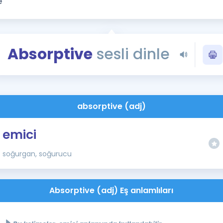
Kampanyalar
Eğitim ve Kitaplar
Blog
Absorptive
sesli dinle
YDS - YÖKDİL Tüm S
İngilizce Gram
İngilizce Gramer
absorptive (adj)
emici
soğurgan, soğurucu
Absorptive (adj) Eş anlamlıları