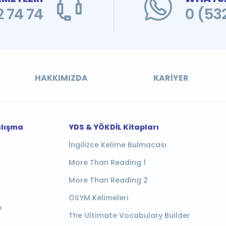
 74 74
0 (53
HAKKIMIZDA
KARIYER
alışma
YDS & YÖKDİL Kitapları
İngilizce Kelime Bulmacası
More Than Reading 1
More Than Reading 2
ÖSYM Kelimeleri
e
The Ultimate Vocabulary Builder