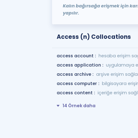
Kalın bağırsağa erişmek için karı
yapılır.
Access (n) Collocations
access account :
hesaba erişim s
access application :
uygulamaya e
access archive :
arşive erişim sağ
access computer :
bilgisayara eri
access content :
içeriğe erişim sa
14 Örnek daha