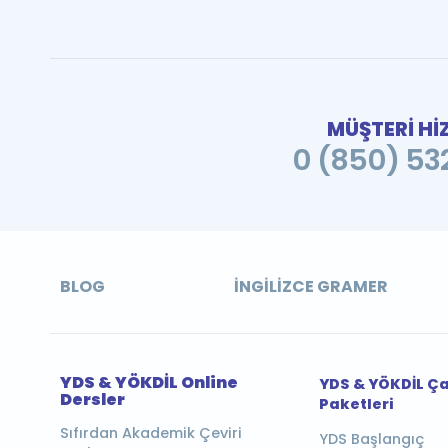
MÜŞTERİ Hİ
0 (850) 532
BLOG
İNGILIZCE GRAMER
YDS & YÖKDİL Online
YDS & YÖKDİL Ç
Dersler
Paketleri
Sıfırdan Akademik Çeviri
YDS Başlangıç