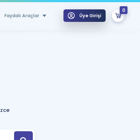
0
Faydalı Araçlar
Üye Girişi
klar
n Ücretsiz Kaynaklar
 için Özel Sözlük
Sepetin Şu An Boş.
ma
uan Hesaplama Aracı
i Hoca ile seni sınava hazırlayacak onlarca eğitim seni bekliyor!
Şifremi Hatırlamıyorum
GİRİŞ YAP
izce
azırlananlar için Öneriler
kvimi
ÜYE DEĞİLİM
arı Tek Takvimde