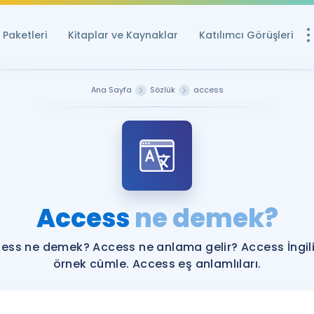
Paketleri
Kitaplar ve Kaynaklar
Katılımcı Görüşleri
Ücretsiz Kayna
Ana Sayfa
Sözlük
access
YDS ve YÖKDİL içi
Sözlük
İngilizce Sınavları
Puan Hesapla
Access
ne demek?
YDS ve YÖKDİL P
Remz
Rehberlik Aracı
ess ne demek? Access ne anlama gelir? Access İngil
YDS ve YÖKDİL'e H
örnek cümle. Access eş anlamlıları.
ÖSYM Sınav Ta
Tüm ÖSYM Sınavl