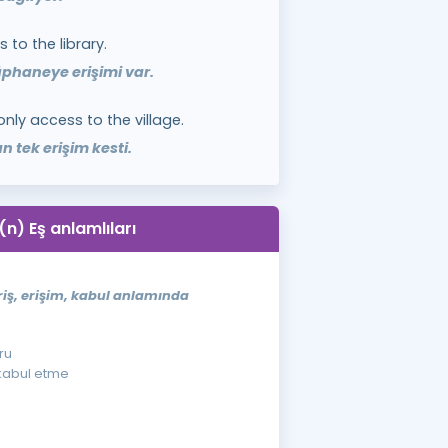
 to the library.
üphaneye erişimi var.
only access to the village.
n tek erişim kesti.
n) Eş anlamlıları
iriş, erişim, kabul anlamında
uru
, kabul etme