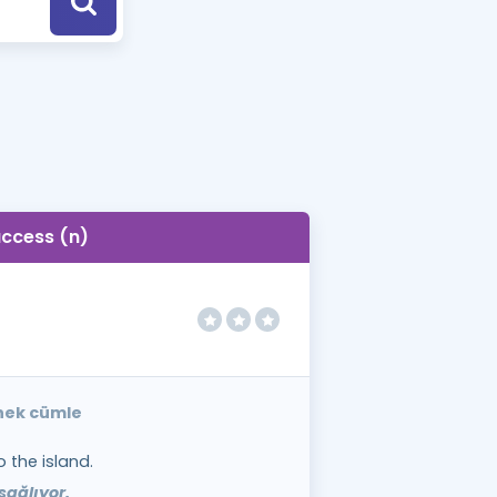
a Özel Fırsatlar
ınavlarla İlgili Haberler
er
 ve Konu Anlatımı
ccess (n)
rnek cümle
 the island.
sağlıyor.