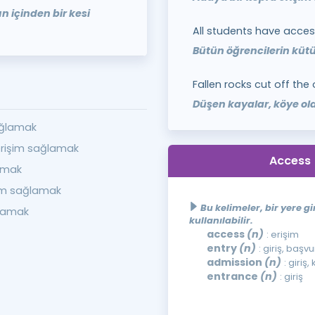
n içinden bir kesi
All students have access
Bütün öğrencilerin küt
Fallen rocks cut off the 
Düşen kayalar, köye ola
ağlamak
rişim sağlamak
Access (
lamak
şim sağlamak
Bu kelimeler, bir yere g
ğlamak
kullanılabilir.
access
(n)
: erişim
entry
(n)
: giriş, başv
admission
(n)
: giriş
entrance
(n)
: giriş