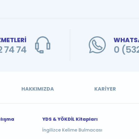
ZMETLERİ
WHATSA
 74 74
0 (53
HAKKIMIZDA
KARIYER
alışma
YDS & YÖKDİL Kitapları
İngilizce Kelime Bulmacası