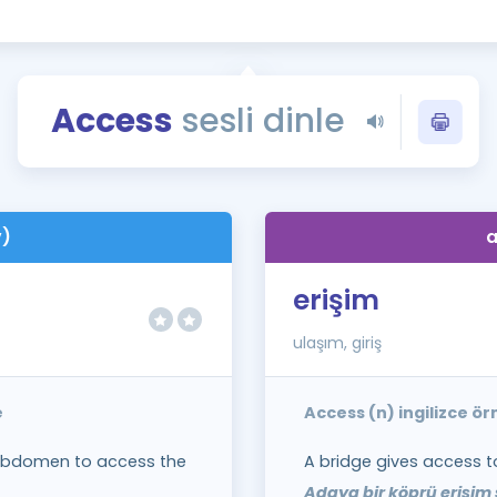
Kampanyalar
Eğitim ve Kitaplar
Blog
Access
sesli dinle
YDS - YÖKDİL Tüm S
İngilizce Gram
İngilizce Gramer
v)
a
erişim
ulaşım, giriş
e
Access (n) ingilizce ö
 abdomen to access the
A bridge gives access to
Adaya bir köprü erişim 