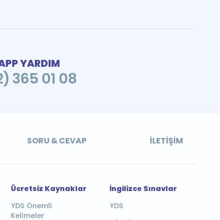
PP YARDIM
2) 365 01 08
SORU & CEVAP
İLETIŞIM
Ücretsiz Kaynaklar
İngilizce Sınavlar
YDS Önemli
YDS
Kelimeler