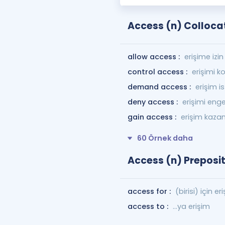
Access (n) Colloca
allow access :
erişime izi
control access :
erişimi k
demand access :
erişim 
deny access :
erişimi eng
gain access :
erişim kaz
60 Örnek daha
Access (n) Preposit
access for :
(birisi) için er
access to :
…ya erişim