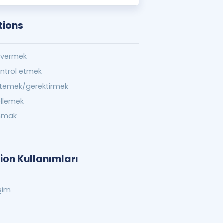
tions
n vermek
ontrol etmek
istemek/gerektirmek
ellemek
anmak
ion Kullanımları
işim