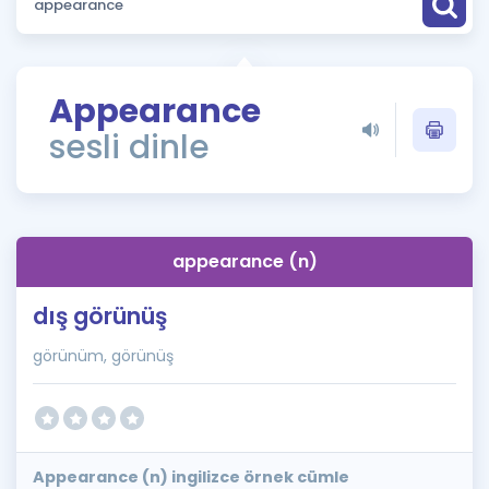
Puan Hesaplama
Rehberlik Aracı
Appearance
ÖSYM Sınav Takvimi
sesli dinle
Kampanyalar
Blog
appearance (n)
İngilizce Gramer
dış görünüş
görünüm, görünüş
Appearance (n) ingilizce örnek cümle