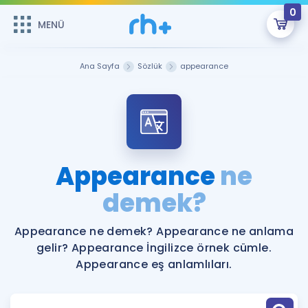
0
MENÜ
MENÜ
Üye Girişi
Ana Sayfa
Sözlük
appearance
Online Dersler
Sepetin Şu An Boş.
Çalışma Paketleri
Remzi Hoca ile seni sınava hazırlayacak onlarca eğitim seni
bekliyor!
Kitaplar ve Kaynaklar
GİRİŞ YAP
Appearance
ne
Katılımcı Görüşleri
demek?
Şifremi Hatırlamıyorum
ÜYE DEĞİLİM
Faydalı Araçlar
Appearance ne demek? Appearance ne anlama
gelir? Appearance İngilizce örnek cümle.
Ücretsiz Kaynaklar
Blog
İngilizce Gramer
Appearance eş anlamlıları.
Hakkımızda
Kariyer
Sözlük
Soru & Cevap
İletişim