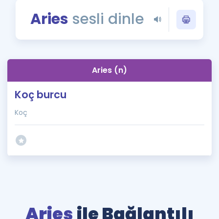
Puan Hesaplama
Aries
sesli dinle
Rehberlik Aracı
ÖSYM Sınav Takvimi
Aries (n)
Kampanyalar
Koç burcu
Blog
Koç
İngilizce Gramer
Aries
ile Bağlantılı