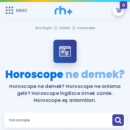
0
MENÜ
MENÜ
Üye Girişi
Ana Sayfa
Sözlük
horoscope
Online Dersler
Sepetin Şu An Boş.
Çalışma Paketleri
Remzi Hoca ile seni sınava hazırlayacak onlarca eğitim seni
bekliyor!
Kitaplar ve Kaynaklar
GİRİŞ YAP
Horoscope
ne demek?
Katılımcı Görüşleri
Şifremi Hatırlamıyorum
Horoscope ne demek? Horoscope ne anlama
gelir? Horoscope İngilizce örnek cümle.
ÜYE DEĞİLİM
Faydalı Araçlar
Horoscope eş anlamlıları.
Ücretsiz Kaynaklar
Blog
İngilizce Gramer
Hakkımızda
Kariyer
Sözlük
Soru & Cevap
İletişim