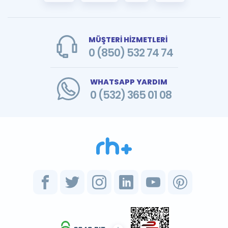
MÜŞTERİ HİZMETLERİ
0 (850) 532 74 74
WHATSAPP YARDIM
0 (532) 365 01 08