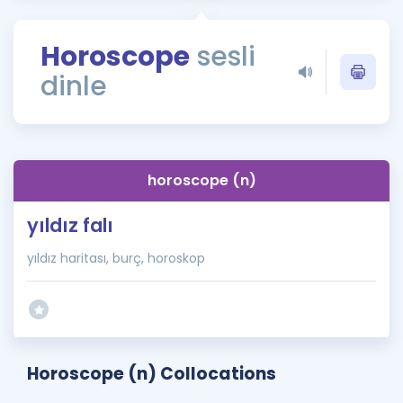
Puan Hesaplama
Horoscope
sesli
Rehberlik Aracı
dinle
ÖSYM Sınav Takvimi
Kampanyalar
Blog
horoscope (n)
İngilizce Gramer
yıldız falı
yıldız haritası, burç, horoskop
Horoscope (n) Collocations