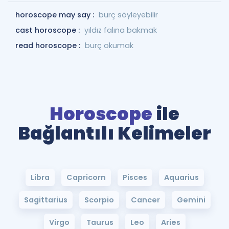
horoscope may say :
burç söyleyebilir
cast horoscope :
yıldız falına bakmak
read horoscope :
burç okumak
Horoscope
ile
Bağlantılı Kelimeler
Libra
Capricorn
Pisces
Aquarius
Sagittarius
Scorpio
Cancer
Gemini
Virgo
Taurus
Leo
Aries