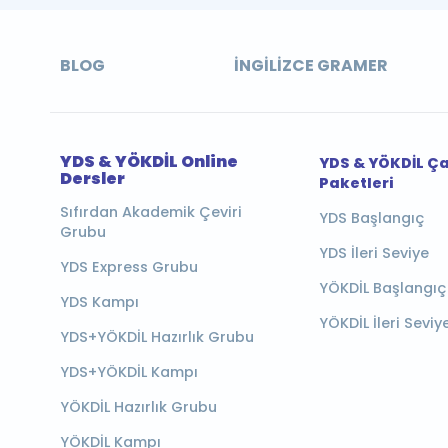
BLOG
İNGILIZCE GRAMER
YDS & YÖKDİL Online
YDS & YÖKDİL Ç
Dersler
Paketleri
Sıfırdan Akademik Çeviri
YDS Başlangıç
Grubu
YDS İleri Seviye
YDS Express Grubu
YÖKDİL Başlangıç
YDS Kampı
YÖKDİL İleri Seviy
YDS+YÖKDİL Hazırlık Grubu
YDS+YÖKDİL Kampı
YÖKDİL Hazırlık Grubu
YÖKDİL Kampı