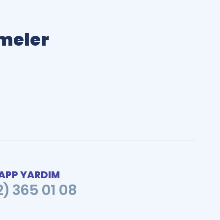
imeler
PP YARDIM
2) 365 01 08