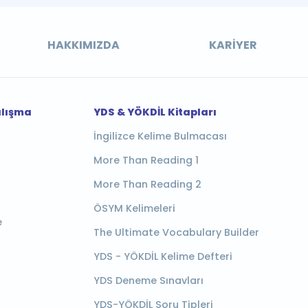
HAKKIMIZDA
KARIYER
alışma
YDS & YÖKDİL Kitapları
İngilizce Kelime Bulmacası
More Than Reading 1
More Than Reading 2
ÖSYM Kelimeleri
e
The Ultimate Vocabulary Builder
YDS - YÖKDİL Kelime Defteri
YDS Deneme Sınavları
YDS-YÖKDİL Soru Tipleri