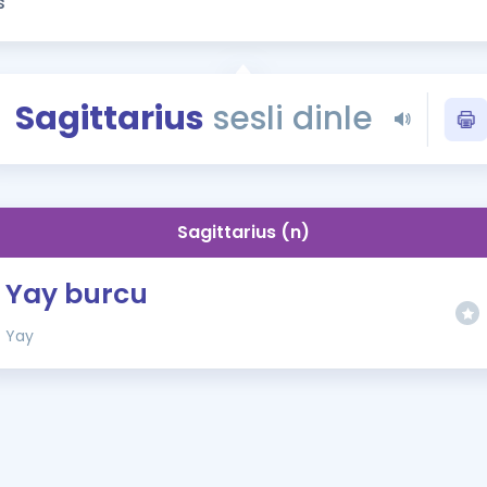
Kampanyalar
Eğitim ve Kitaplar
Blog
Sagittarius
sesli dinle
YDS - YÖKDİL Tüm S
İngilizce Gram
İngilizce Gramer
Sagittarius (n)
Yay burcu
Yay