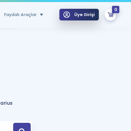
0
Faydalı Araçlar
Üye Girişi
klar
n Ücretsiz Kaynaklar
 için Özel Sözlük
Sepetin Şu An Boş.
ma
uan Hesaplama Aracı
i Hoca ile seni sınava hazırlayacak onlarca eğitim seni bekliyor!
Şifremi Hatırlamıyorum
GİRİŞ YAP
tarius
azırlananlar için Öneriler
kvimi
ÜYE DEĞİLİM
arı Tek Takvimde