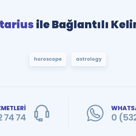
tarius
ile Bağlantılı Kel
horoscope
astrology
ZMETLERİ
WHATSA
 74 74
0 (53