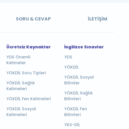
SORU & CEVAP
İLETIŞIM
Ücretsiz Kaynaklar
İngilizce Sınavlar
YDS Önemli
YDS
Kelimeler
YÖKDİL
YÖKDİL Soru Tipleri
YÖKDİL Sosyal
YÖKDİL Sağlık
Bilimler
Kelimeleri
YÖKDİL Sağlık
YÖKDİL Fen Kelimeleri
Bilimleri
YÖKDİL Sosyal
YÖKDİL Fen
Kelimeleri
Bilimleri
YKS-DİL