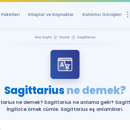
Paketleri
Kitaplar ve Kaynaklar
Katılımcı Görüşleri
Ücretsiz Kayna
Ana Sayfa
Sözlük
Sagittarius
YDS ve YÖKDİL içi
Sözlük
İngilizce Sınavları
Puan Hesapla
Sagittarius
ne demek?
YDS ve YÖKDİL P
Remz
Rehberlik Aracı
tarius ne demek? Sagittarius ne anlama gelir? Sagit
YDS ve YÖKDİL'e H
İngilizce örnek cümle. Sagittarius eş anlamlıları.
ÖSYM Sınav Ta
Tüm ÖSYM Sınavl