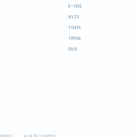
E-YDS
IELTS
TOEFL
TIPDİL
DUS
 Metni
Açık Rıza Metni