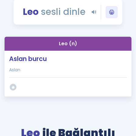
Puan Hesaplama
Leo
sesli dinle
Rehberlik Aracı
ÖSYM Sınav Takvimi
Leo (n)
Kampanyalar
Aslan burcu
Blog
Aslan
İngilizce Gramer
Leo
ile Bağlantılı