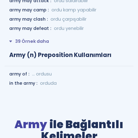
army may attack :
ordu saldırabilir
army may camp :
ordu kamp yapabilir
army may clash :
ordu çarpışabilir
army may defeat :
ordu yenebilir
39 Örnek daha
Army (n) Preposition Kullanımları
army of :
... ordusu
in the army :
orduda
Army
ile Bağlantılı
Kelimeler