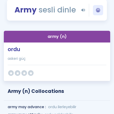
Puan Hesaplama
Army
sesli dinle
Rehberlik Aracı
ÖSYM Sınav Takvimi
army (n)
Kampanyalar
ordu
Blog
askeri güç
İngilizce Gramer
Army (n) Collocations
army may advance :
ordu ilerleyebilir