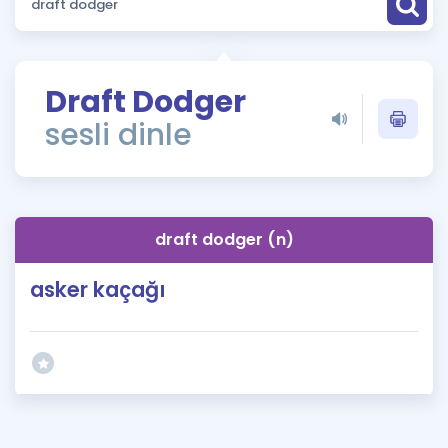
Puan Hesaplama
Rehberlik Aracı
Draft Dodger
ÖSYM Sınav Takvimi
sesli dinle
Kampanyalar
Blog
draft dodger (n)
İngilizce Gramer
asker kaçağı