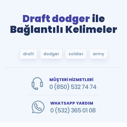
Draft dodger
ile
Bağlantılı Kelimeler
draft
dodger
soldier
army
MÜŞTERİ HİZMETLERİ
0 (850) 532 74 74
WHATSAPP YARDIM
0 (532) 365 01 08