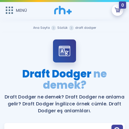
0
MENÜ
MENÜ
Üye Girişi
Ana Sayfa
Sözlük
draft dodger
Online Dersler
Sepetin Şu An Boş.
Çalışma Paketleri
Remzi Hoca ile seni sınava hazırlayacak onlarca eğitim seni
bekliyor!
Kitaplar ve Kaynaklar
GİRİŞ YAP
Draft Dodger
ne
Katılımcı Görüşleri
demek?
Şifremi Hatırlamıyorum
ÜYE DEĞİLİM
Faydalı Araçlar
Draft Dodger ne demek? Draft Dodger ne anlama
gelir? Draft Dodger İngilizce örnek cümle. Draft
Ücretsiz Kaynaklar
Blog
İngilizce Gramer
Dodger eş anlamlıları.
Hakkımızda
Kariyer
Sözlük
Soru & Cevap
İletişim