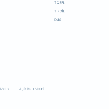
TOEFL
TIPDİL
DUS
 Metni
Açık Rıza Metni