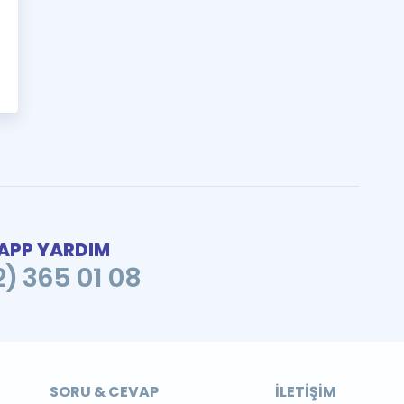
PP YARDIM
2) 365 01 08
SORU & CEVAP
İLETIŞIM