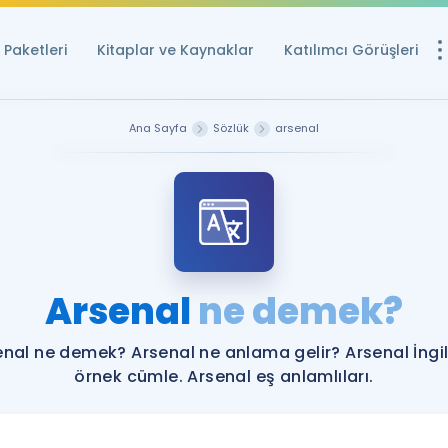
Paketleri
Kitaplar ve Kaynaklar
Katılımcı Görüşleri
Ücretsiz Kayna
Ana Sayfa
Sözlük
arsenal
YDS ve YÖKDİL içi
Sözlük
İngilizce Sınavları
Puan Hesapla
Arsenal
ne demek?
YDS ve YÖKDİL P
Remz
Rehberlik Aracı
enal ne demek? Arsenal ne anlama gelir? Arsenal İngil
YDS ve YÖKDİL'e H
örnek cümle. Arsenal eş anlamlıları.
ÖSYM Sınav Ta
Tüm ÖSYM Sınavl