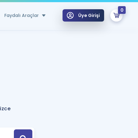
0
Faydalı Araçlar
Üye Girişi
klar
n Ücretsiz Kaynaklar
 için Özel Sözlük
Sepetin Şu An Boş.
ma
uan Hesaplama Aracı
i Hoca ile seni sınava hazırlayacak onlarca eğitim seni bekliyor!
Şifremi Hatırlamıyorum
GİRİŞ YAP
izce
azırlananlar için Öneriler
kvimi
ÜYE DEĞİLİM
arı Tek Takvimde