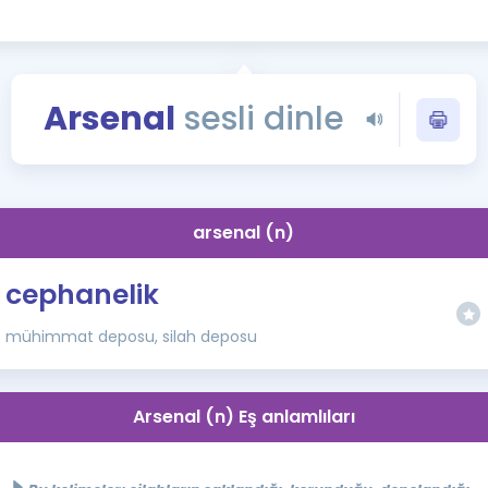
Kampanyalar
Eğitim ve Kitaplar
Blog
Arsenal
sesli dinle
YDS - YÖKDİL Tüm S
İngilizce Gram
İngilizce Gramer
arsenal (n)
cephanelik
mühimmat deposu, silah deposu
Arsenal (n) Eş anlamlıları