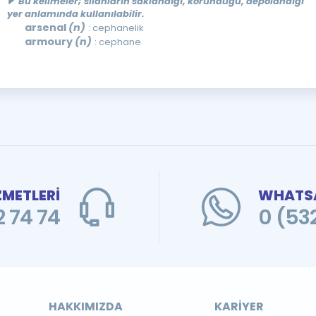
Bu kelimeler; silahların saklandığı, korunduğu, depolandığı
yer anlamında kullanılabilir.
arsenal
(n)
: cephanelik
armoury
(n)
: cephane
ZMETLERİ
WHATSA
 74 74
0 (53
HAKKIMIZDA
KARIYER