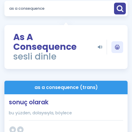
Puan Hesaplama
Rehberlik Aracı
ÖSYM Sınav Takvimi
As A
Consequence
Kampanyalar
sesli dinle
Blog
İngilizce Gramer
as a consequence (trans)
sonuç olarak
bu yüzden, dolayısıyla, böylece