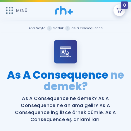
0
MENÜ
MENÜ
Üye Girişi
Ana Sayfa
Sözlük
as a consequence
Online Dersler
Sepetin Şu An Boş.
Çalışma Paketleri
Remzi Hoca ile seni sınava hazırlayacak onlarca eğitim seni
bekliyor!
Kitaplar ve Kaynaklar
GİRİŞ YAP
As A Consequence
ne
Katılımcı Görüşleri
demek?
Şifremi Hatırlamıyorum
ÜYE DEĞİLİM
Faydalı Araçlar
As A Consequence ne demek? As A
Consequence ne anlama gelir? As A
Ücretsiz Kaynaklar
Blog
İngilizce Gramer
Consequence İngilizce örnek cümle. As A
Consequence eş anlamlıları.
Hakkımızda
Kariyer
Sözlük
Soru & Cevap
İletişim