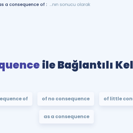
as a consequence of :
...nın sonucu olarak
quence
ile Bağlantılı Ke
sequence of
of no consequence
of little c
as a consequence