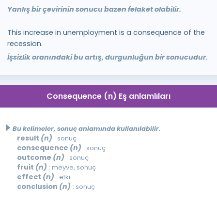
Yanlış bir çevirinin sonucu bazen felaket olabilir.
This increase in unemployment is a consequence of the
recession.
İşsizlik oranındaki bu artış, durgunluğun bir sonucudur.
Consequence (n) Eş anlamlıları
Bu kelimeler, sonuç anlamında kullanılabilir.
result
(n)
: sonuç
consequence
(n)
: sonuç
outcome
(n)
: sonuç
fruit
(n)
: meyve, sonuç
effect
(n)
: etki
conclusion
(n)
: sonuç