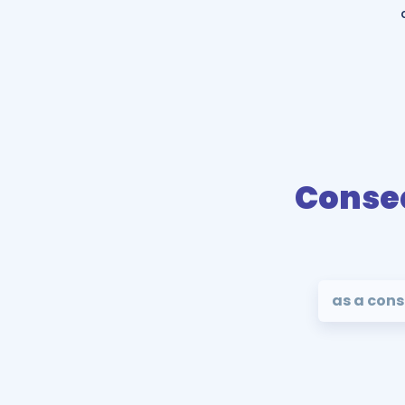
Conse
as a con