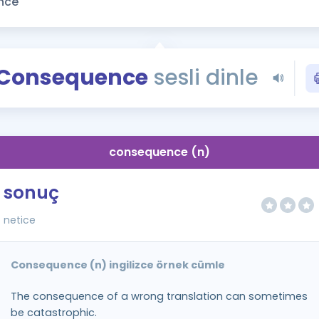
Kampanyalar
Eğitim ve Kitaplar
Blog
Consequence
sesli dinle
YDS - YÖKDİL Tüm S
İngilizce Gram
İngilizce Gramer
consequence (n)
sonuç
netice
Consequence (n) ingilizce örnek cümle
The consequence of a wrong translation can sometimes
be catastrophic.