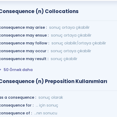
Consequence (n) Collocations
consequence may arise :
sonuç ortaya çıkabilir
consequence may ensue :
sonuç ortaya çıkabilir
consequence may follow :
sonuç olabilir/ortaya çıkabilir
consequence may occur :
sonuç ortaya çıkabilir
consequence may result :
sonuç çıkabilir
50 Örnek daha
Consequence (n) Preposition Kullanımları
as a consequence :
sonuç olarak
consequence for :
... için sonuç
consequence of :
...nın sonucu