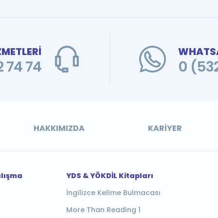
ZMETLERİ
WHATSA
 74 74
0 (53
HAKKIMIZDA
KARIYER
alışma
YDS & YÖKDİL Kitapları
İngilizce Kelime Bulmacası
More Than Reading 1