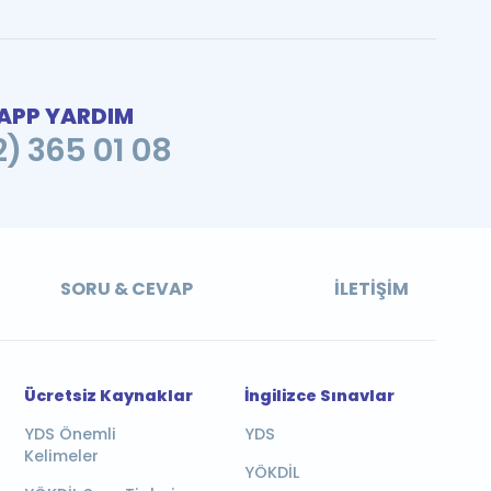
PP YARDIM
2) 365 01 08
SORU & CEVAP
İLETIŞIM
Ücretsiz Kaynaklar
İngilizce Sınavlar
YDS Önemli
YDS
Kelimeler
YÖKDİL