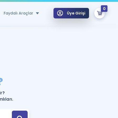
0
Faydalı Araçlar
Üye Girişi
klar
n Ücretsiz Kaynaklar
 için Özel Sözlük
Sepetin Şu An Boş.
ma
?
uan Hesaplama Aracı
i Hoca ile seni sınava hazırlayacak onlarca eğitim seni bekliyor!
Şifremi Hatırlamıyorum
GİRİŞ YAP
r?
azırlananlar için Öneriler
ıları.
kvimi
ÜYE DEĞİLİM
arı Tek Takvimde