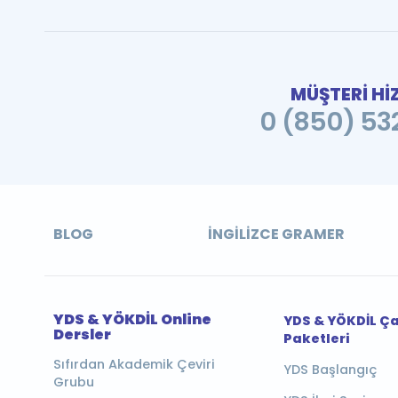
MÜŞTERİ Hİ
0 (850) 532
BLOG
İNGILIZCE GRAMER
YDS & YÖKDİL Online
YDS & YÖKDİL Ç
Dersler
Paketleri
Sıfırdan Akademik Çeviri
YDS Başlangıç
Grubu