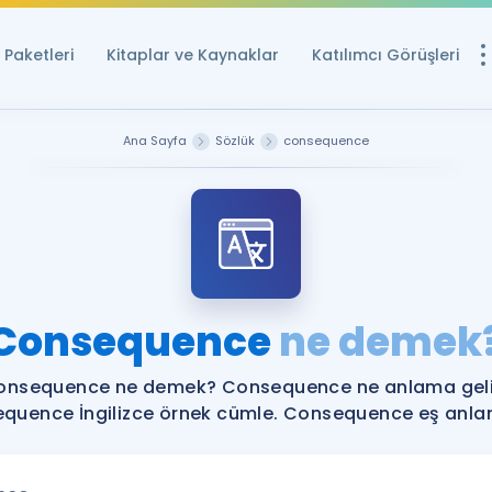
Paketleri
Kitaplar ve Kaynaklar
Katılımcı Görüşleri
Ücretsiz Kayna
Ana Sayfa
Sözlük
consequence
YDS ve YÖKDİL içi
Sözlük
İngilizce Sınavları
Puan Hesapla
Consequence
ne demek
YDS ve YÖKDİL P
Remz
Rehberlik Aracı
onsequence ne demek? Consequence ne anlama geli
YDS ve YÖKDİL'e H
quence İngilizce örnek cümle. Consequence eş anlaml
ÖSYM Sınav Ta
Tüm ÖSYM Sınavl