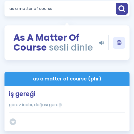
Puan Hesaplama
Rehberlik Aracı
ÖSYM Sınav Takvimi
As A Matter Of
Course
sesli dinle
Kampanyalar
Blog
İngilizce Gramer
as a matter of course (phr)
iş gereği
görev icabı, doğası gereği