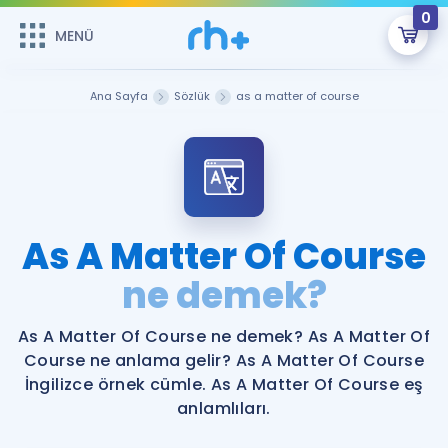
0
MENÜ
MENÜ
Üye Girişi
Ana Sayfa
Sözlük
as a matter of course
Online Dersler
Sepetin Şu An Boş.
Çalışma Paketleri
Remzi Hoca ile seni sınava hazırlayacak onlarca eğitim seni
bekliyor!
Kitaplar ve Kaynaklar
GİRİŞ YAP
As A Matter Of Course
Katılımcı Görüşleri
ne demek?
Şifremi Hatırlamıyorum
ÜYE DEĞİLİM
Faydalı Araçlar
As A Matter Of Course ne demek? As A Matter Of
Course ne anlama gelir? As A Matter Of Course
Ücretsiz Kaynaklar
Blog
İngilizce Gramer
İngilizce örnek cümle. As A Matter Of Course eş
anlamlıları.
Hakkımızda
Kariyer
Sözlük
Soru & Cevap
İletişim