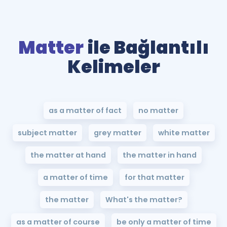
Matter
ile Bağlantılı
Kelimeler
as a matter of fact
no matter
subject matter
grey matter
white matter
the matter at hand
the matter in hand
a matter of time
for that matter
the matter
What's the matter?
as a matter of course
be only a matter of time