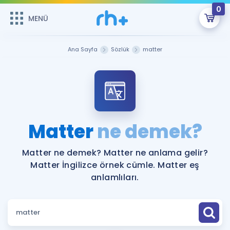
0
MENÜ
MENÜ
Üye Girişi
Ana Sayfa
Sözlük
matter
Online Dersler
Sepetin Şu An Boş.
Çalışma Paketleri
Remzi Hoca ile seni sınava hazırlayacak onlarca eğitim seni
bekliyor!
Kitaplar ve Kaynaklar
GİRİŞ YAP
Matter
ne demek?
Katılımcı Görüşleri
Şifremi Hatırlamıyorum
Matter ne demek? Matter ne anlama gelir?
Matter İngilizce örnek cümle. Matter eş
ÜYE DEĞİLİM
Faydalı Araçlar
anlamlıları.
Ücretsiz Kaynaklar
Blog
İngilizce Gramer
Hakkımızda
Kariyer
Sözlük
Soru & Cevap
İletişim