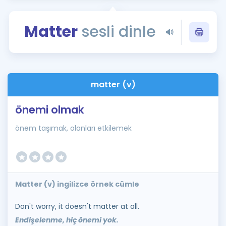
Puan Hesaplama
Matter
sesli dinle
Rehberlik Aracı
ÖSYM Sınav Takvimi
Kampanyalar
matter (v)
Blog
önemi olmak
İngilizce Gramer
önem taşımak, olanları etkilemek
Matter (v) ingilizce örnek cümle
Don't worry, it doesn't matter at all.
Endişelenme, hiç önemi yok.