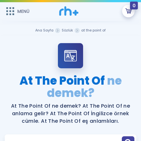
0
MENÜ
MENÜ
Üye Girişi
Ana Sayfa
Sözlük
at the point of
Online Dersler
Sepetin Şu An Boş.
Çalışma Paketleri
Remzi Hoca ile seni sınava hazırlayacak onlarca eğitim seni
bekliyor!
Kitaplar ve Kaynaklar
GİRİŞ YAP
At The Point Of
ne
Katılımcı Görüşleri
demek?
Şifremi Hatırlamıyorum
ÜYE DEĞİLİM
Faydalı Araçlar
At The Point Of ne demek? At The Point Of ne
anlama gelir? At The Point Of İngilizce örnek
Ücretsiz Kaynaklar
Blog
İngilizce Gramer
cümle. At The Point Of eş anlamlıları.
Hakkımızda
Kariyer
Sözlük
Soru & Cevap
İletişim