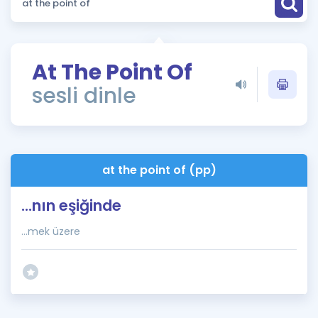
Puan Hesaplama
Rehberlik Aracı
At The Point Of
ÖSYM Sınav Takvimi
sesli dinle
Kampanyalar
Blog
at the point of (pp)
İngilizce Gramer
...nın eşiğinde
…mek üzere