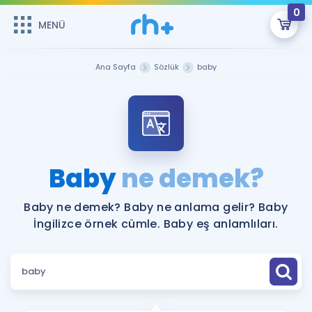
0
MENÜ
MENÜ
Üye Girişi
Ana Sayfa
Sözlük
baby
Online Dersler
Sepetin Şu An Boş.
Çalışma Paketleri
Remzi Hoca ile seni sınava hazırlayacak onlarca eğitim seni
bekliyor!
Kitaplar ve Kaynaklar
GİRİŞ YAP
Baby
ne demek?
Katılımcı Görüşleri
Şifremi Hatırlamıyorum
Baby ne demek? Baby ne anlama gelir? Baby
İngilizce örnek cümle. Baby eş anlamlıları.
ÜYE DEĞİLİM
Faydalı Araçlar
Ücretsiz Kaynaklar
Blog
İngilizce Gramer
Hakkımızda
Kariyer
Sözlük
Soru & Cevap
İletişim