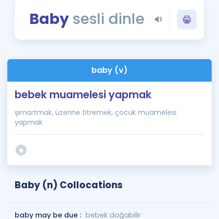
Puan Hesaplama
Baby
sesli dinle
Rehberlik Aracı
ÖSYM Sınav Takvimi
baby (v)
Kampanyalar
bebek muamelesi yapmak
Blog
şımartmak, üzerine titremek, çocuk muamelesi
İngilizce Gramer
yapmak
Baby (n) Collocations
baby may be due :
bebek doğabilir