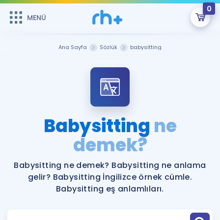
0
MENÜ
MENÜ
Üye Girişi
Ana Sayfa
Sözlük
babysitting
Online Dersler
Sepetin Şu An Boş.
Çalışma Paketleri
Remzi Hoca ile seni sınava hazırlayacak onlarca eğitim seni
bekliyor!
Kitaplar ve Kaynaklar
GİRİŞ YAP
Babysitting
ne
Katılımcı Görüşleri
demek?
Şifremi Hatırlamıyorum
ÜYE DEĞİLİM
Faydalı Araçlar
Babysitting ne demek? Babysitting ne anlama
gelir? Babysitting İngilizce örnek cümle.
Ücretsiz Kaynaklar
Blog
İngilizce Gramer
Babysitting eş anlamlıları.
Hakkımızda
Kariyer
Sözlük
Soru & Cevap
İletişim