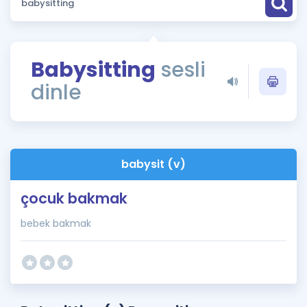
Puan Hesaplama
Rehberlik Aracı
Babysitting
sesli
ÖSYM Sınav Takvimi
dinle
Kampanyalar
Blog
babysit (v)
İngilizce Gramer
çocuk bakmak
bebek bakmak