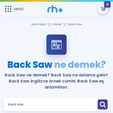
0
MENÜ
MENÜ
Üye Girişi
Ana Sayfa
Sözlük
back saw
Online Dersler
Sepetin Şu An Boş.
Çalışma Paketleri
Remzi Hoca ile seni sınava hazırlayacak onlarca eğitim seni
bekliyor!
Kitaplar ve Kaynaklar
GİRİŞ YAP
Back Saw
ne demek?
Katılımcı Görüşleri
Şifremi Hatırlamıyorum
Back Saw ne demek? Back Saw ne anlama gelir?
Back Saw İngilizce örnek cümle. Back Saw eş
ÜYE DEĞİLİM
Faydalı Araçlar
anlamlıları.
Ücretsiz Kaynaklar
Blog
İngilizce Gramer
Hakkımızda
Kariyer
Sözlük
Soru & Cevap
İletişim