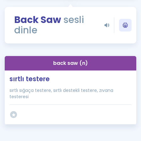
Puan Hesaplama
Back Saw
sesli
Rehberlik Aracı
dinle
ÖSYM Sınav Takvimi
Kampanyalar
Blog
back saw (n)
İngilizce Gramer
sırtlı testere
sırtlı sığaça testere, sırtlı destekli testere, zıvana
testeresi