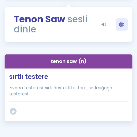
Puan Hesaplama
Tenon Saw
sesli
Rehberlik Aracı
dinle
ÖSYM Sınav Takvimi
Kampanyalar
Blog
tenon saw (n)
İngilizce Gramer
sırtlı testere
zıvana testeresi, sırtı destekli testere, sırtlı sığaça
testeresi