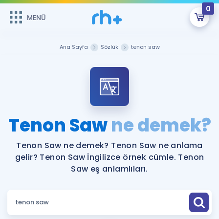
0
MENÜ
MENÜ
Üye Girişi
Ana Sayfa
Sözlük
tenon saw
Online Dersler
Sepetin Şu An Boş.
Çalışma Paketleri
Remzi Hoca ile seni sınava hazırlayacak onlarca eğitim seni
bekliyor!
Kitaplar ve Kaynaklar
GİRİŞ YAP
Tenon Saw
ne demek?
Katılımcı Görüşleri
Şifremi Hatırlamıyorum
Tenon Saw ne demek? Tenon Saw ne anlama
gelir? Tenon Saw İngilizce örnek cümle. Tenon
ÜYE DEĞİLİM
Faydalı Araçlar
Saw eş anlamlıları.
Ücretsiz Kaynaklar
Blog
İngilizce Gramer
Hakkımızda
Kariyer
Sözlük
Soru & Cevap
İletişim