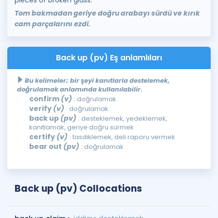
pieces of broken glass.
Tom bakmadan geriye doğru arabayı sürdü ve kırık
cam parçalarını ezdi.
Back up (pv) Eş anlamlıları
Bu kelimeler; bir şeyi kanıtlarla destelemek,
doğrulamak anlamında kullanılabilir.
confirm
(v)
: doğrulamak
verify
(v)
: doğrulamak
back up
(pv)
: desteklemek, yedeklemek,
kanıtlamak, geriye doğru sürmek
certify
(v)
: tasdiklemek, deli raporu vermek
bear out
(pv)
: doğrulamak
Back up (pv) Collocations