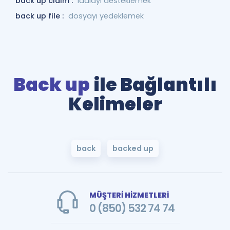
back up claim :
iddiayı desteklemek
back up file :
dosyayı yedeklemek
Back up
ile Bağlantılı
Kelimeler
back
backed up
MÜŞTERİ HİZMETLERİ
0 (850) 532 74 74