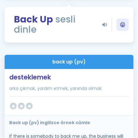
Puan Hesaplama
Back Up
sesli
Rehberlik Aracı
dinle
ÖSYM Sınav Takvimi
Kampanyalar
Blog
back up (pv)
İngilizce Gramer
desteklemek
arka çıkmak, yardım etmek, yanında olmak
Back up (pv) ingilizce örnek cümle
If there is somebody to back me up, the business will