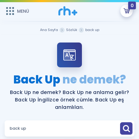
0
MENÜ
MENÜ
Üye Girişi
Ana Sayfa
Sözlük
back up
Online Dersler
Sepetin Şu An Boş.
Çalışma Paketleri
Remzi Hoca ile seni sınava hazırlayacak onlarca eğitim seni
bekliyor!
Kitaplar ve Kaynaklar
GİRİŞ YAP
Back Up
ne demek?
Katılımcı Görüşleri
Şifremi Hatırlamıyorum
Back Up ne demek? Back Up ne anlama gelir?
Back Up İngilizce örnek cümle. Back Up eş
ÜYE DEĞİLİM
Faydalı Araçlar
anlamlıları.
Ücretsiz Kaynaklar
Blog
İngilizce Gramer
Hakkımızda
Kariyer
Sözlük
Soru & Cevap
İletişim