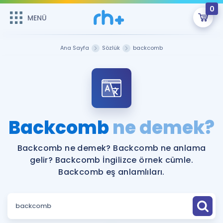
0
MENÜ
MENÜ
Üye Girişi
Ana Sayfa
Sözlük
backcomb
Online Dersler
Sepetin Şu An Boş.
Çalışma Paketleri
Remzi Hoca ile seni sınava hazırlayacak onlarca eğitim seni
bekliyor!
Kitaplar ve Kaynaklar
GİRİŞ YAP
Backcomb
ne demek?
Katılımcı Görüşleri
Şifremi Hatırlamıyorum
Backcomb ne demek? Backcomb ne anlama
gelir? Backcomb İngilizce örnek cümle.
ÜYE DEĞİLİM
Faydalı Araçlar
Backcomb eş anlamlıları.
Ücretsiz Kaynaklar
Blog
İngilizce Gramer
Hakkımızda
Kariyer
Sözlük
Soru & Cevap
İletişim