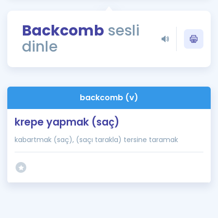
Puan Hesaplama
Backcomb
sesli
Rehberlik Aracı
dinle
ÖSYM Sınav Takvimi
Kampanyalar
Blog
backcomb (v)
İngilizce Gramer
krepe yapmak (saç)
kabartmak (saç), (saçı tarakla) tersine taramak