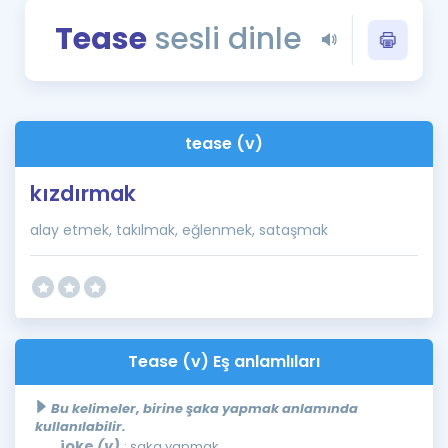
Puan Hesaplama
Tease
sesli dinle
Rehberlik Aracı
ÖSYM Sınav Takvimi
tease (v)
Kampanyalar
kızdırmak
Blog
alay etmek, takılmak, eğlenmek, sataşmak
İngilizce Gramer
Tease (v) Eş anlamlıları
Bu kelimeler, birine şaka yapmak anlamında
kullanılabilir.
joke
(v)
: şaka yapmak