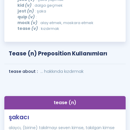
kid
(v)
: dalga geçmek
jest
(n)
: şaka
quip
(v)
:
mock
(v)
: alay etmek, maskara etmek
tease
(v)
: kızdırmak
Tease (n) Preposition Kullanımları
tease about :
... hakkında kızdırmak
tease (n)
şakacı
alaycı, (birine) takılmayı seven kimse, takılgan kimse