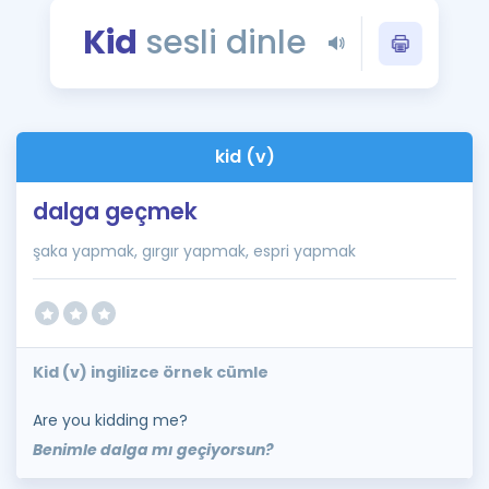
Puan Hesaplama
Kid
sesli dinle
Rehberlik Aracı
ÖSYM Sınav Takvimi
kid (v)
Kampanyalar
dalga geçmek
Blog
şaka yapmak, gırgır yapmak, espri yapmak
İngilizce Gramer
Kid (v) ingilizce örnek cümle
Are you kidding me?
Benimle dalga mı geçiyorsun?