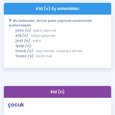
Kid (v) Eş anlamlıları
Bu kelimeler, birine şaka yapmak anlamında
kullanılabilir.
joke
(v)
: şaka yapmak
kid
(v)
: dalga geçmek
jest
(n)
: şaka
quip
(v)
:
mock
(v)
: alay etmek, maskara etmek
tease
(v)
: kızdırmak
kid (n)
çocuk