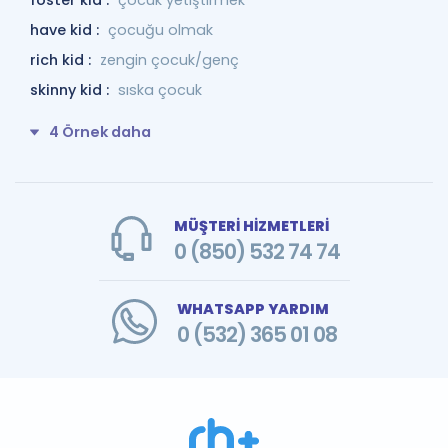
foster kid :
çocuk yetiştirmek
have kid :
çocuğu olmak
rich kid :
zengin çocuk/genç
skinny kid :
sıska çocuk
4 Örnek daha
MÜŞTERİ HİZMETLERİ
0 (850) 532 74 74
WHATSAPP YARDIM
0 (532) 365 01 08