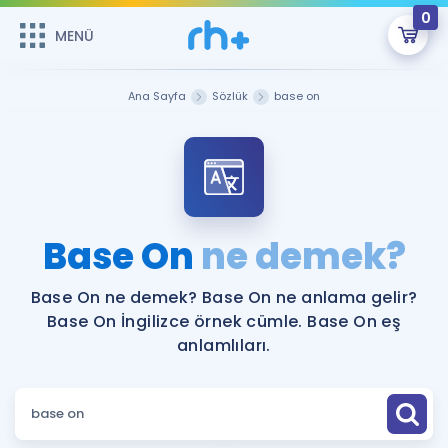
0
MENÜ
MENÜ
Üye Girişi
Ana Sayfa
Sözlük
base on
Online Dersler
Sepetin Şu An Boş.
Çalışma Paketleri
Remzi Hoca ile seni sınava hazırlayacak onlarca eğitim seni
bekliyor!
Kitaplar ve Kaynaklar
GİRİŞ YAP
Base On
ne demek?
Katılımcı Görüşleri
Şifremi Hatırlamıyorum
Base On ne demek? Base On ne anlama gelir?
Base On İngilizce örnek cümle. Base On eş
ÜYE DEĞİLİM
Faydalı Araçlar
anlamlıları.
Ücretsiz Kaynaklar
Blog
İngilizce Gramer
Hakkımızda
Kariyer
Sözlük
Soru & Cevap
İletişim