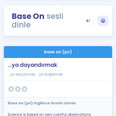
Puan Hesaplama
Base On
sesli
Rehberlik Aracı
dinle
ÖSYM Sınav Takvimi
Kampanyalar
Blog
base on (pv)
İngilizce Gramer
...ya dayandırmak
...ya dayanmak, ...ya bağlamak
Base on (pv) ingilizce örnek cümle
Science is based on very careful observations.