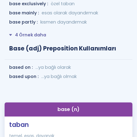
base exclusively :
özel taban
base mainly :
esas olarak dayandırmak
base partly :
kısmen dayandırmak
4 Örnek daha
Base (adj) Preposition Kullanımları
based on :
...ya bağlı olarak
based upon :
...ya bağlı olmak
base (n)
taban
temel, esas, dayanak