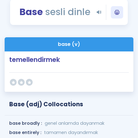
Puan Hesaplama
Base
sesli dinle
Rehberlik Aracı
ÖSYM Sınav Takvimi
base (v)
Kampanyalar
temellendirmek
Blog
İngilizce Gramer
Base (adj) Collocations
base broadly :
genel anlamda dayanmak
base entirely :
tamamen dayandırmak