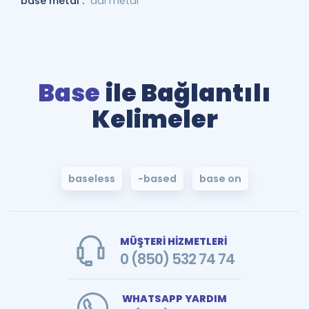
base metal :
adi metal
Base
ile Bağlantılı
Kelimeler
baseless
-based
base on
MÜŞTERİ HİZMETLERİ
0 (850) 532 74 74
WHATSAPP YARDIM