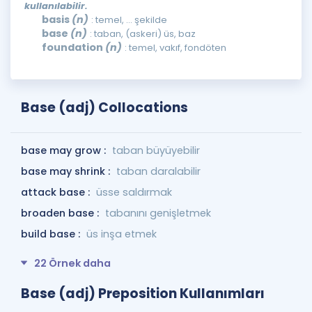
kullanılabilir.
basis
(n)
: temel, ... şekilde
base
(n)
: taban, (askeri) üs, baz
foundation
(n)
: temel, vakıf, fondöten
Base (adj) Collocations
base may grow :
taban büyüyebilir
base may shrink :
taban daralabilir
attack base :
üsse saldırmak
broaden base :
tabanını genişletmek
build base :
üs inşa etmek
22 Örnek daha
Base (adj) Preposition Kullanımları