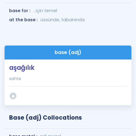
base for :
...için temel
at the base :
üssünde, tabanında
base (adj)
aşağılık
sahte
Base (adj) Collocations