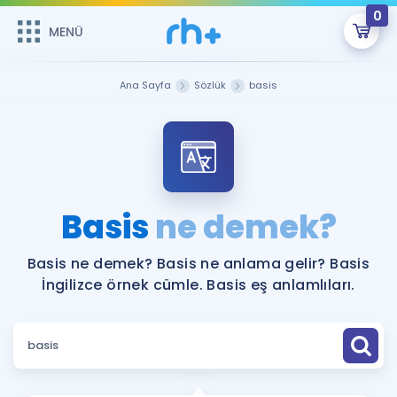
0
MENÜ
MENÜ
Üye Girişi
Ana Sayfa
Sözlük
basis
Online Dersler
Sepetin Şu An Boş.
Çalışma Paketleri
Remzi Hoca ile seni sınava hazırlayacak onlarca eğitim seni
bekliyor!
Kitaplar ve Kaynaklar
GİRİŞ YAP
Basis
ne demek?
Katılımcı Görüşleri
Şifremi Hatırlamıyorum
Basis ne demek? Basis ne anlama gelir? Basis
İngilizce örnek cümle. Basis eş anlamlıları.
ÜYE DEĞİLİM
Faydalı Araçlar
Ücretsiz Kaynaklar
Blog
İngilizce Gramer
Hakkımızda
Kariyer
Sözlük
Soru & Cevap
İletişim